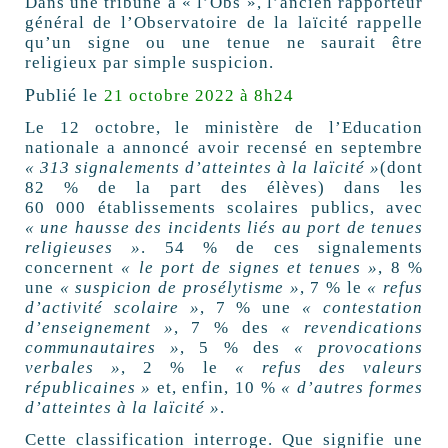
Dans une tribune à « l’Obs », l’ancien rapporteur
général de l’Observatoire de la laïcité rappelle
qu’un signe ou une tenue ne saurait être
religieux par simple suspicion.
Publié le
21 octobre 2022 à 8h24
Le 12 octobre, le ministère de l’Education
nationale a annoncé avoir recensé en septembre
« 313 signalements d’atteintes à la laïcité »
(dont
82 % de la part des élèves) dans les
60 000 établissements scolaires publics, avec
« une hausse des incidents liés au port de tenues
religieuses »
. 54 % de ces signalements
concernent
« le port de signes et tenues »
, 8 %
une
« suspicion de prosélytisme »
, 7 % le
« refus
d’activité scolaire »
, 7 % une
« contestation
d’enseignement »
, 7 % des
« revendications
communautaires »
, 5 % des
« provocations
verbales »
, 2 % le
« refus des valeurs
républicaines »
et, enfin, 10 %
« d’autres formes
d’atteintes à la laïcité »
.
Cette classification interroge. Que signifie une