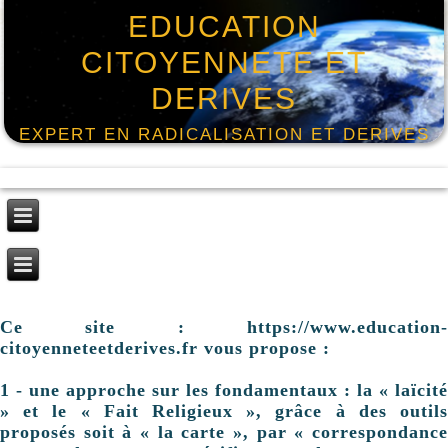
EDUCATION
CITOYENNETE ET
DERIVES
EXPERT EN RADICALISATION ET DERIVES
Ce site : https://www.education-
citoyenneteetderives.fr vous propose :
1 - une approche sur les fondamentaux : la « laïcité
» et le « Fait Religieux », grâce à des outils
proposés soit à « la carte », par « correspondance