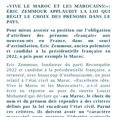
«VIVE LE MAROC ET LES MAROCAINS!»:
ÉRIC ZEMMOUR APPLAUDIT LA LOI QUI
RÉGIT LE CHOIX DES PRÉNOMS DANS LE
PAYS.
Pour mieux asseoir sa position sur l’obligation
d’attribuer des prénoms «français» aux
nouveau-nés en France, dans un souci
d’assimilation, Eric Zemmour, ancien polémiste
et candidat à la présidentielle française en
2022, a pris pour exemple le Maroc.
Eric Zemmour, fondateur du parti Reconquête
2022 et candidat à la présidentielle française, a
retweeté, avec beaucoup d’enthousiasme, un post
relatif à l’état civil au Maroc. «Excellente idée.
Vive le Maroc et les Marocains!», a-t-il ainsi
écrit en réponse au post du tweeto Louizi
Mohamed qui déclare qu’«
au Maroc, le choix du
nom et du prénom doit répondre à des critères
définis par la loi encadrant l’état civil. Parmi
ces critères, ils doivent avoir un “caractère
marocain” pour protéger l’identité nationale