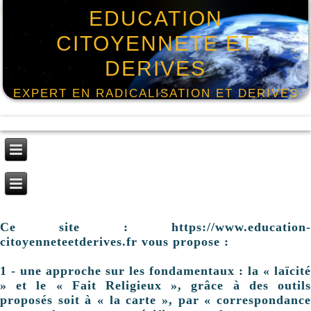
EDUCATION
CITOYENNETE ET
DERIVES
EXPERT EN RADICALISATION ET DERIVES
Ce site : https://www.education-
citoyenneteetderives.fr vous propose :
1 - une approche sur les fondamentaux : la « laïcité
» et le « Fait Religieux », grâce à des outils
proposés soit à « la carte », par « correspondance