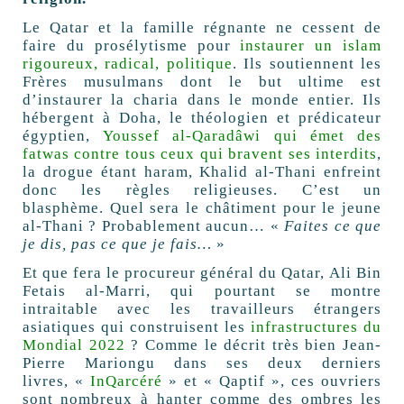
Le Qatar et la famille régnante ne cessent de
faire du prosélytisme pour
instaurer un islam
rigoureux, radical, politique
. Ils soutiennent les
Frères musulmans dont le but ultime est
d’instaurer la charia dans le monde entier. Ils
hébergent à Doha, le théologien et prédicateur
égyptien,
Youssef al-Qaradâwi qui émet des
fatwas contre tous ceux qui bravent ses interdits
,
la drogue étant haram, Khalid al-Thani enfreint
donc les règles religieuses. C’est un
blasphème. Quel sera le châtiment pour le jeune
al-Thani ? Probablement aucun… «
Faites ce que
je dis, pas ce que je fais…
»
Et que fera le procureur général du Qatar, Ali Bin
Fetais al-Marri, qui pourtant se montre
intraitable avec les travailleurs étrangers
asiatiques qui construisent les
infrastructures du
Mondial 2022
? Comme le décrit très bien Jean-
Pierre Mariongu dans ses deux derniers
livres, «
InQarcéré
» et « Qaptif », ces ouvriers
sont nombreux à hanter comme des ombres les