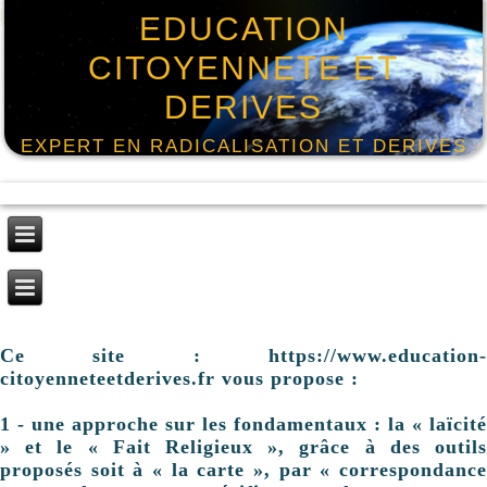
EDUCATION
CITOYENNETE ET
DERIVES
EXPERT EN RADICALISATION ET DERIVES
Ce site : https://www.education-
citoyenneteetderives.fr vous propose :
1 - une approche sur les fondamentaux : la « laïcité
» et le « Fait Religieux », grâce à des outils
proposés soit à « la carte », par « correspondance