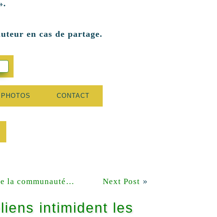
».
auteur en cas de partage.
 PHOTOS
CONTACT
»
 de la communauté…
Next Post
iens intimident les