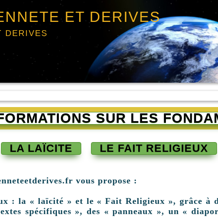
ENNETE ET DERIVES
T DERIVES
INFORMATIONS SUR LES FONDA
LA LAÏCITE
LE FAIT RELIGIEUX
enneteetderives.fr vous propose :
: la « laïcité » et le « Fait Religieux », grâce à d
extes spécifiques », des « panneaux », un « diapor