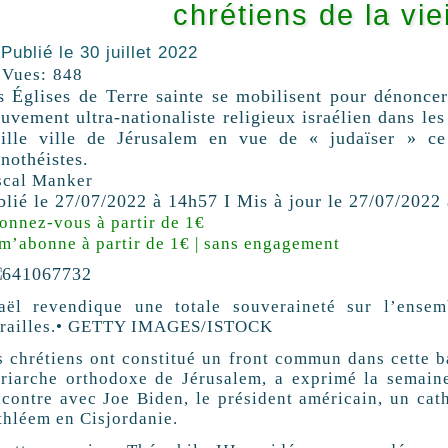
chrétiens de la viei
Publié le
30 juillet 2022
Vues:
848
s Églises de Terre sainte se mobilisent pour dénoncer
uvement ultra-nationaliste religieux israélien dans les
eille ville de Jérusalem en vue de « judaïser » ce 
nothéistes.
scal Manker
blié le 27/07/2022 à 14h57 I Mis à jour le 27/07/2022
onnez-vous à partir de 1€
 m’abonne à partir de 1€ | sans engagement
raël revendique une totale souveraineté sur l’ensem
ailles.
• GETTY IMAGES/ISTOCK
s chrétiens ont constitué un front commun dans cette ba
triarche orthodoxe de Jérusalem, a exprimé la semaine
ncontre avec Joe Biden, le président américain, un cath
thléem en Cisjordanie.