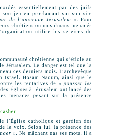
ordés essentiellement par des juifs
 son jeu en proclamant sur son site
œur de l’ancienne Jérusalem »
. Pour
ndeurs chrétiens ou musulmans menacés
’organisation utilise les services de
communauté chrétienne qui s’étiole au
de Jérusalem. Le danger est tel que la
éneau ces derniers mois. L’archevêque
en Israël, Hosam Naoum, ainsi que le
ontre les tentatives de
« pousser les
ts des Églises à Jérusalem ont lancé des
 les menaces pesant sur la présence
 casher
de l’Église catholique et gardien des
de la voix. Selon lui, la présence des
anger ».
Ne mâchant pas ses mots, il a