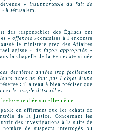
t devenue
« insupportable du fait de
e
» à Jérusalem.
art des responsables des Églises ont
rses
« offenses »
commises à l’encontre
oussé le ministère grec des Affaires
raël agisse
« de façon appropriée »
dans la chapelle de la Pentecôte située
 ces dernières années trop facilement
leurs actes ne font pas l’objet d’une
 réserve : il a tenu à bien préciser que
t et le peuple d’Israël ».
rthodoxe repliée sur elle-même
upable en affirmant que les achats de
ntrôle de la justice. Concernant les
ouvrir des investigations à la suite de
e nombre de suspects interrogés ou