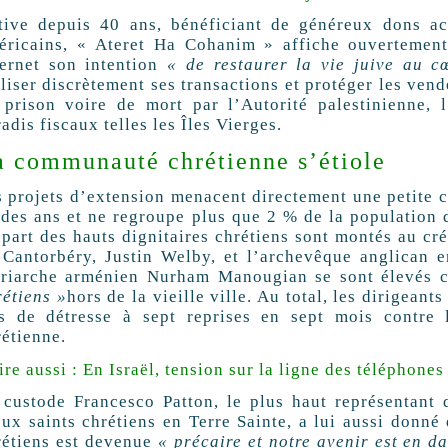
tive depuis 40 ans, bénéficiant de généreux dons acc
éricains, « Ateret Ha Cohanim » affiche ouvertement
ternet son intention
« de restaurer la vie juive au c
aliser discrètement ses transactions et protéger les ve
 prison voire de mort par l’Autorité palestinienne, l
adis fiscaux telles les Îles Vierges.
a communauté chrétienne s’étiole
s projets d’extension menacent directement une petite 
l des ans et ne regroupe plus que 2 % de la population 
upart des hauts dignitaires chrétiens sont montés au cr
 Cantorbéry, Justin Welby, et l’archevêque anglican 
triarche arménien Nurham Manougian se sont élevés c
rétiens »
hors de la vieille ville. Au total, les dirigean
is de détresse à sept reprises en sept mois contre
rétienne.
ire aussi : En Israël, tension sur la ligne des téléphones
 custode Francesco Patton, le plus haut représentant 
eux saints chrétiens en Terre Sainte, a lui aussi donné 
rétiens est devenue
« précaire et notre avenir est en d