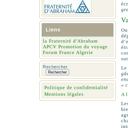
éc
gr
Va
Liens
Ou
dé
la Fraternité d'Abraham
d’
APCV Promotion du voyage
ét
Forum France Algerie
con
sur
Rechercher
Le
Rechercher
gâ
enq
« 
Politique de confidentialité
Mentions légales
A 
Le
bi
agr
ch
int