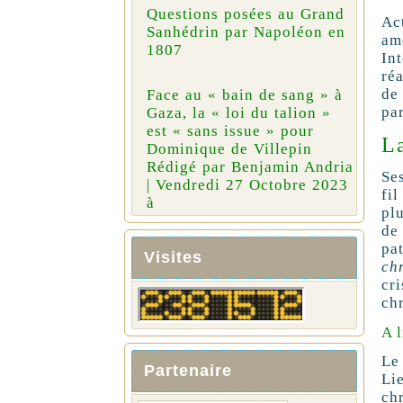
Questions posées au Grand
Ac
Sanhédrin par Napoléon en
am
1807
In
ré
de
Face au « bain de sang » à
par
Gaza, la « loi du talion »
est « sans issue » pour
L
Dominique de Villepin
Rédigé par Benjamin Andria
Se
| Vendredi 27 Octobre 2023
fi
à
pl
de
pa
Visites
ch
cr
ch
A l
Le
Partenaire
Li
ch