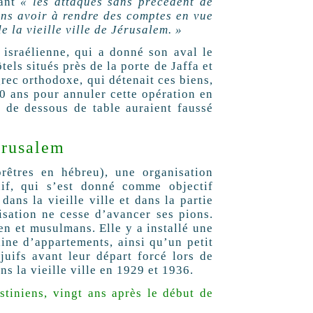
çant
« les attaques sans précédent de
ans avoir à rendre des comptes en vue
 la vieille ville de Jérusalem. »
 israélienne, qui a donné son aval le
tels situés près de la porte de Jaffa et
grec orthodoxe, qui détenait ces biens,
20 ans pour annuler cette opération en
 de dessous de table auraient faussé
érusalem
êtres en hébreu), une organisation
uif, qui s’est donné comme objectif
ans la vieille ville et dans la partie
isation ne cesse d’avancer ses pions.
ien et musulmans. Elle y a installé une
ine d’appartements, ainsi qu’un petit
juifs avant leur départ forcé lors de
s la vieille ville en 1929 et 1936.
stiniens, vingt ans après le début de