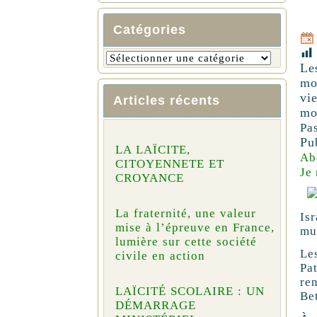
Catégories
Le
mo
vi
Articles récents
mo
Pa
Pu
LA LAÏCITE,
Ab
CITOYENNETE ET
Je
CROYANCE
La fraternité, une valeur
Is
mise à l’épreuve en France,
mur
lumière sur cette société
Le
civile en action
Pa
re
LAÏCITÉ SCOLAIRE : UN
Be
DÉMARRAGE