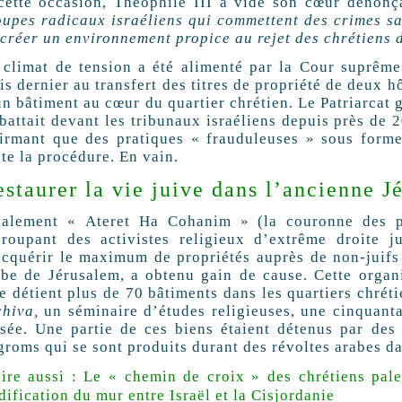
cette occasion, Théophile III a vidé son cœur dénon
oupes radicaux israéliens qui commettent des crimes s
créer un environnement propice au rejet des chrétiens de
 climat de tension a été alimenté par la Cour suprême
s dernier au transfert des titres de propriété de deux hô
n bâtiment au cœur du quartier chrétien. Le Patriarcat 
 battait devant les tribunaux israéliens depuis près de 
firmant que des pratiques « frauduleuses » sous forme
te la procédure. En vain.
staurer la vie juive dans l’ancienne J
nalement « Ateret Ha Cohanim » (la couronne des pr
groupant des activistes religieux d’extrême droite j
acquérir le maximum de propriétés auprès de non-juifs d
abe de Jérusalem, a obtenu gain de cause. Cette organ
e détient plus de 70 bâtiments dans les quartiers chrét
chiva,
un séminaire d’études religieuses, une cinquanta
sée. Une partie de ces biens étaient détenus par des 
roms qui se sont produits durant des révoltes arabes dan
lire aussi : Le « chemin de croix » des chrétiens pale
dification du mur entre Israël et la Cisjordanie