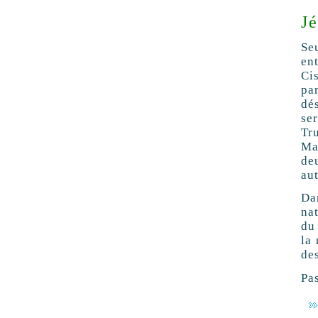
Jé
Se
en
Ci
pa
dé
se
Tr
Mai
de
au
Da
na
du 
la 
des
Pa