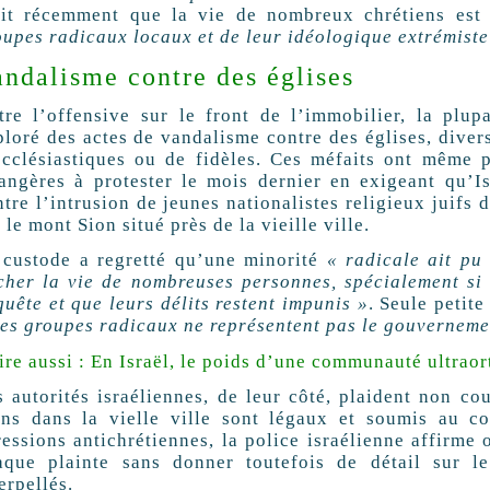
rit récemment que la vie de nombreux chrétiens es
oupes radicaux locaux et de leur idéologique extrémist
ndalisme contre des églises
tre l’offensive sur le front de l’immobilier, la plup
ploré des actes de vandalisme contre des églises, dive
ecclésiastiques ou de fidèles. Ces méfaits ont même p
rangères à protester le mois dernier en exigeant qu’Is
tre l’intrusion de jeunes nationalistes religieux juifs 
 le mont Sion situé près de la vieille ville.
 custode a regretté qu’une minorité
« radicale ait pu
cher la vie de nombreuses personnes, spécialement si 
uête et que leurs délits restent impunis »
. Seule petite
ces groupes radicaux ne représentent pas le gouvernemen
lire aussi : En Israël, le poids d’une communauté ultrao
s autorités israéliennes, de leur côté, plaident non co
ens dans la vielle ville sont légaux et soumis au co
essions antichrétiennes, la police israélienne affirme 
aque plainte sans donner toutefois de détail sur l
erpellés.