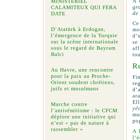
À 
MINISTÉRIEL
gr
CALAMITEUX QUI FERA
de 
DATE
Ce
D’Atatürk à Erdogan,
moi
l’émergence de la Turquie
d’u
sur la scène internationale
se
sous le regard de Bayram
af
Balci
tou
Re
Au Havre, une rencontre
pour la paix au Proche-
Fi
Orient soudent chrétiens,
re
juifs et musulmans
d’
ar
Ell
Marche contre
yé
l’antisémitisme : le CFCM
mu
déplore une initiative qui
pog
n’est « pas de nature à
rassembler »
A 
l’é