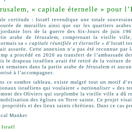
rusalem, « capitale éternelle » pour l’
ule certitude : Israël revendique une totale souveraine
tourée de murailles ainsi que sur les quartiers arab
sjordanie lors de la guerre des Six-Jours de juin 196
rtie arabe de Jérusalem, comprenant la vieille ville
sormais sa
« capitale réunifiée et éternelle »
d’Israël to
rait assurée. Cette annexion n’a pas été reconnue par
ump a procédé en 2020 au transfert de l’ambassade des
s le drapeau israélien avait été retiré de la voiture de
ux semaines dans la partie arabe de Jérusalem et aucun 
torisé à l’accompagner.
ns ce sombre tableau, existe malgré tout un motif d’esp
tionaux israéliens qui voulaient
« nationaliser »
des ter
mont des Oliviers qui surplombe la vieille ville a dû r
mobilisation des églises en Terre sainte. Ce projet visai
 propriétés et des lieux saints chrétiens. Dans ce cas p
scal Manker
Israël