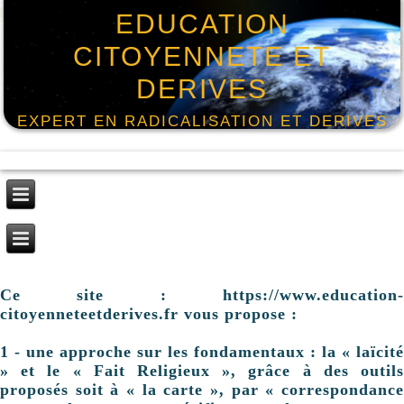
EDUCATION
CITOYENNETE ET
DERIVES
EXPERT EN RADICALISATION ET DERIVES
Ce site : https://www.education-
citoyenneteetderives.fr vous propose :
1 - une approche sur les fondamentaux : la « laïcité
» et le « Fait Religieux », grâce à des outils
proposés soit à « la carte », par « correspondance