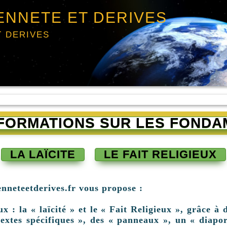
ENNETE ET DERIVES
T DERIVES
INFORMATIONS SUR LES FONDA
LA LAÏCITE
LE FAIT RELIGIEUX
enneteetderives.fr vous propose :
: la « laïcité » et le « Fait Religieux », grâce à d
extes spécifiques », des « panneaux », un « diapor