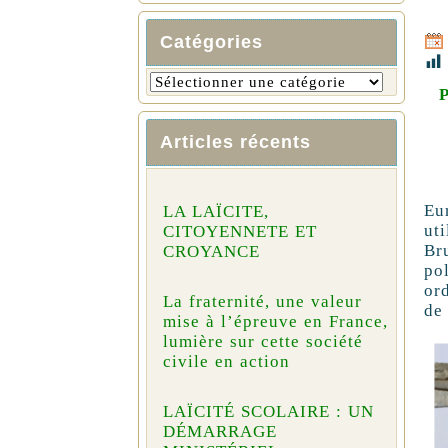
Catégories
P
Articles récents
Eu
LA LAÏCITE,
ut
CITOYENNETE ET
Bru
CROYANCE
po
or
La fraternité, une valeur
de
mise à l’épreuve en France,
lumière sur cette société
civile en action
LAÏCITÉ SCOLAIRE : UN
DÉMARRAGE