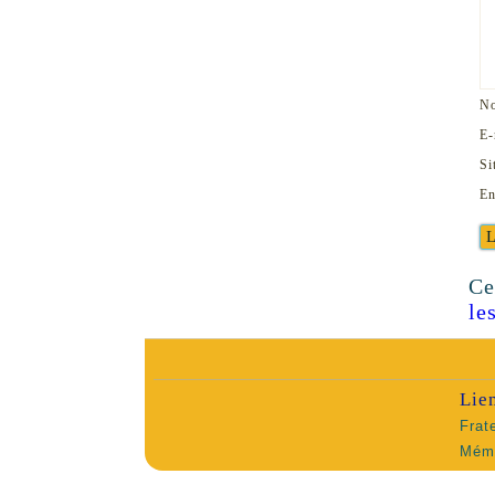
N
E-
Si
En
Ce
le
Lie
Frat
Mémo