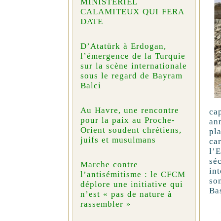
MINISTÉRIEL
CALAMITEUX QUI FERA
DATE
D’Atatürk à Erdogan,
l’émergence de la Turquie
sur la scène internationale
sous le regard de Bayram
Balci
Au Havre, une rencontre
ca
pour la paix au Proche-
an
Orient soudent chrétiens,
pla
juifs et musulmans
ca
l’E
sé
Marche contre
in
l’antisémitisme : le CFCM
so
déplore une initiative qui
Ba
n’est « pas de nature à
rassembler »