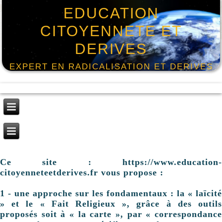
EDUCATION
CITOYENNETE ET
DERIVES
EXPERT EN RADICALISATION ET DERIVES
Ce site : https://www.education-
citoyenneteetderives.fr vous propose :
1 - une approche sur les fondamentaux : la « laïcité
» et le « Fait Religieux », grâce à des outils
proposés soit à « la carte », par « correspondance