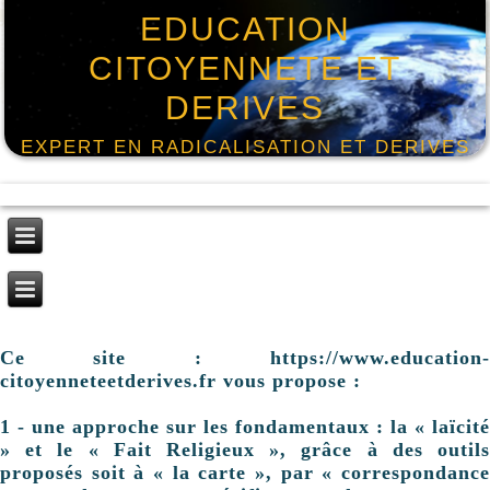
EDUCATION
CITOYENNETE ET
DERIVES
EXPERT EN RADICALISATION ET DERIVES
Ce site : https://www.education-
citoyenneteetderives.fr vous propose :
1 - une approche sur les fondamentaux : la « laïcité
» et le « Fait Religieux », grâce à des outils
proposés soit à « la carte », par « correspondance