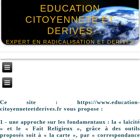
EDUCATION
CITOYENNETE ET
DERIVES
EXPERT EN RADICALISATION ET DERIVES
Ce site : https://www.education-
citoyenneteetderives.fr vous propose :
1 - une approche sur les fondamentaux : la « laïcité
» et le « Fait Religieux », grâce à des outils
proposés soit à « la carte », par « correspondance