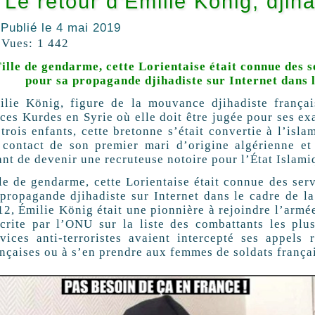
Le retour d’Émilie König, djih
Publié le
4 mai 2019
Vues:
1 442
Fille de gendarme, cette Lorientaise était connue des 
pour sa propagande djihadiste sur Internet dans l
ilie König, figure de la mouvance djihadiste françai
rces Kurdes en Syrie où elle doit être jugée pour ses e
trois enfants, cette bretonne s’était convertie à l’isl
 contact de son premier mari d’origine algérienne et
ant de devenir une recruteuse notoire pour l’État Islami
lle de gendarme, cette Lorientaise était connue des ser
 propagande djihadiste sur Internet dans le cadre de la
12, Émilie König était une pionnière à rejoindre l’armé
scrite par l’ONU sur la liste des combattants les plu
rvices anti-terroristes avaient intercepté ses appels r
ançaises ou à s’en prendre aux femmes de soldats françai