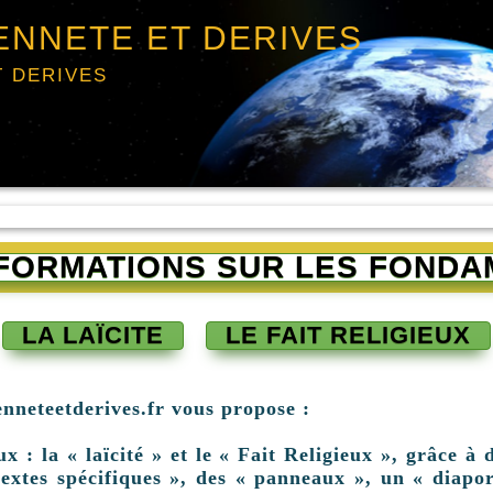
ENNETE ET DERIVES
T DERIVES
INFORMATIONS SUR LES FONDA
LA LAÏCITE
LE FAIT RELIGIEUX
enneteetderives.fr vous propose :
: la « laïcité » et le « Fait Religieux », grâce à d
extes spécifiques », des « panneaux », un « diapor