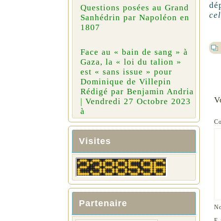
dé
Questions posées au Grand
cel
Sanhédrin par Napoléon en
1807
Face au « bain de sang » à
Gaza, la « loi du talion »
est « sans issue » pour
Dominique de Villepin
Rédigé par Benjamin Andria
V
| Vendredi 27 Octobre 2023
à
C
Visites
Partenaire
N
E-