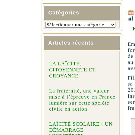
Catégories
Articles récents
Em
fo
de 
au
LA LAÏCITE,
av
CITOYENNETE ET
CROYANCE
Fi
sa
20
La fraternité, une valeur
in
mise à l’épreuve en France,
se
lumière sur cette société
fr
civile en action
LAÏCITÉ SCOLAIRE : UN
DÉMARRAGE