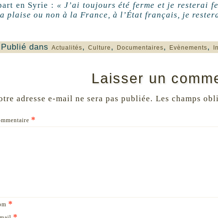
part en Syrie :
« J’ai toujours été ferme et je resterai 
a plaise ou non à la France, à l’État français, je rester
Publié dans
,
,
,
,
Actualités
Culture
Documentaires
Evènements
I
Laisser un comme
otre adresse e-mail ne sera pas publiée.
Les champs obli
*
ommentaire
*
om
*
mail