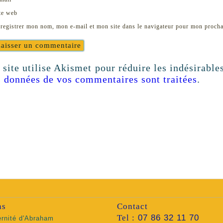
te web
registrer mon nom, mon e-mail et mon site dans le navigateur pour mon proch
 site utilise Akismet pour réduire les indésirable
s données de vos commentaires sont traitées
.
ns
Contact
Tel :
07 86 32 11 70
ernité d'Abraham