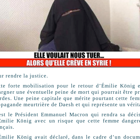
r rendre la justice.
tte forte mobilisation pour le retour d’Émilie König 
argner une éventuelle peine de mort qui pourrait être p
rdes. Une peine capitale que mérite pourtant cette femm
opagande meurtrière de Daesh et qui représente un vérit
est le Président Emmanuel Macron qui rendra sa décis
Émilie König avec un risque que cette femme dangereu
nçais.
milie König avait déclaré, dans le cadre d’un docume