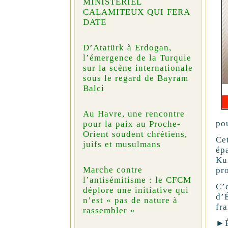
MINISTÉRIEL
CALAMITEUX QUI FERA
DATE
D’Atatürk à Erdogan,
l’émergence de la Turquie
sur la scène internationale
sous le regard de Bayram
Balci
Au Havre, une rencontre
pou
pour la paix au Proche-
Orient soudent chrétiens,
Ce
juifs et musulmans
ép
Ku
Marche contre
pr
l’antisémitisme : le CFCM
C’
déplore une initiative qui
d’
n’est « pas de nature à
fra
rassembler »
►É