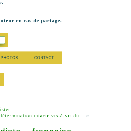
».
auteur en cas de partage.
 PHOTOS
CONTACT
istes
»
détermination intacte vis-à-vis du…