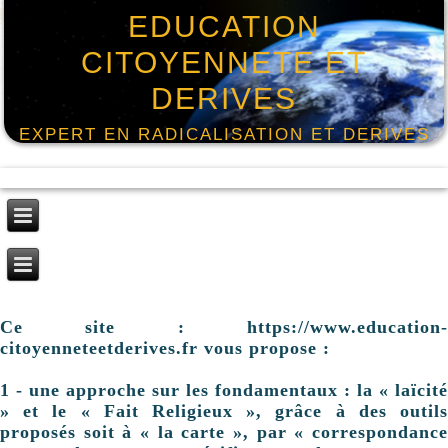
EDUCATION
CITOYENNETE ET
DERIVES
EXPERT EN RADICALISATION ET DERIVES
Ce site : https://www.education-
citoyenneteetderives.fr vous propose :
1 - une approche sur les fondamentaux : la « laïcité
» et le « Fait Religieux », grâce à des outils
proposés soit à « la carte », par « correspondance