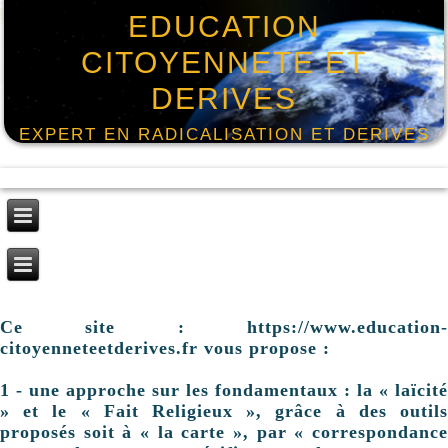
EDUCATION
CITOYENNETE ET
DERIVES
EXPERT EN RADICALISATION ET DERIVES
Ce site : https://www.education-
citoyenneteetderives.fr vous propose :
1 - une approche sur les fondamentaux : la « laïcité
» et le « Fait Religieux », grâce à des outils
proposés soit à « la carte », par « correspondance