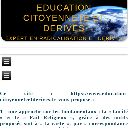
EDUCATION
CITOYENNETE ET
DERIVES
EXPERT EN RADICALISATION ET DERIVES
Ce site : https://www.education-
citoyenneteetderives.fr vous propose :
1 - une approche sur les fondamentaux : la « laïcité
» et le « Fait Religieux », grâce à des outils
proposés soit à « la carte », par « correspondance