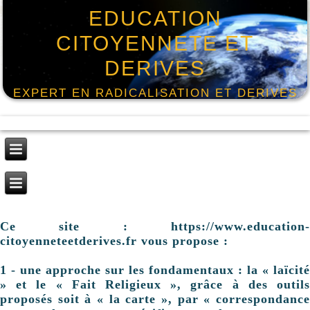
EDUCATION
CITOYENNETE ET
DERIVES
EXPERT EN RADICALISATION ET DERIVES
Ce site : https://www.education-
citoyenneteetderives.fr vous propose :
1 - une approche sur les fondamentaux : la « laïcité
» et le « Fait Religieux », grâce à des outils
proposés soit à « la carte », par « correspondance