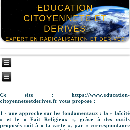
EDUCATION
CITOYENNETE ET
DERIVES
EXPERT EN RADICALISATION ET DERIVES
Ce site : https://www.education-
citoyenneteetderives.fr vous propose :
1 - une approche sur les fondamentaux : la « laïcité
» et le « Fait Religieux », grâce à des outils
proposés soit à « la carte », par « correspondance