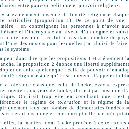
nfusion entre pouvoir politique et pouvoir religieux.
l y a évidemment absence de liberté religieuse chaque
lte particulier (proposition 1). De ce point de vue, 
emière : en contraignant les personnes à n’avoir auc
athéisme et l’incroyance au niveau d’un dogme et substi
tre culte possible – ce fut le cas dans nombre de pay
st l’une des raisons pour lesquelles j’ai choisi de faire
ns le système.
n peut donc dire que les propositions 1 et 3 énoncent la
vanche, la proposition 2 énonce une liberté supplémenta
adopter un culte quelconque : celle de pouvoir n’en ado
liberté religieuse à ce qu’il est convenu d’appeler la li
r la tolérance classique, celle de Locke, évacue expr
pertinente : aux yeux de Locke, il n’est pas possible d’
litique. On irait trop vite en concluant que c’est
fférencier le régime de
toleration
et le régime de laï
piriquement faux car nombre de démocraties fondées su
s ce serait aussi une erreur conceptuelle par précipitat
n effet, la manière dont Locke procède à cette exclusio
ande attention du point de vue du commencement dans la 