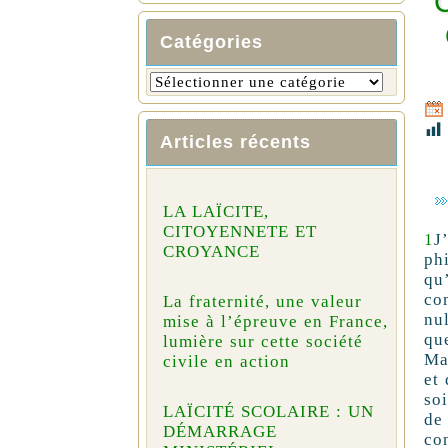
Catégories
Articles récents
LA LAÏCITE,
CITOYENNETE ET
1
J
CROYANCE
ph
qu
co
La fraternité, une valeur
nu
mise à l’épreuve en France,
qu
lumière sur cette société
Mai
civile en action
et
so
LAÏCITÉ SCOLAIRE : UN
de
DÉMARRAGE
co