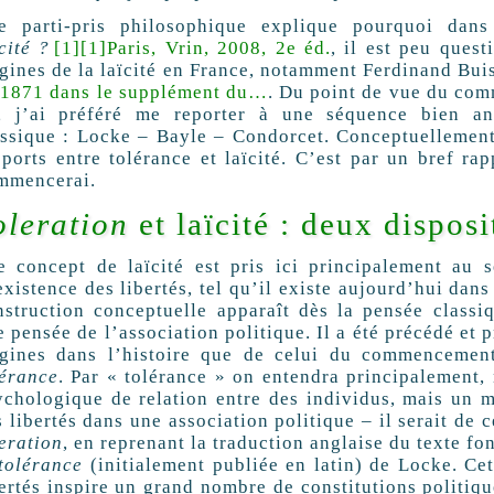
e parti-pris philosophique explique pourquoi dan
cité ?
[1]
[1]
Paris, Vrin, 2008, 2e éd.
, il est peu ques
igines de la laïcité en France, notamment Ferdinand Bu
 1871 dans le supplément du…
. Du point de vue du com
i, j’ai préféré me reporter à une séquence bien an
assique : Locke – Bayle – Condorcet. Conceptuellement,
pports entre tolérance et laïcité. C’est par un bref ra
mmencerai.
oleration
et laïcité : deux disposi
e concept de laïcité est pris ici principalement au 
xistence des libertés, tel qu’il existe aujourd’hui dan
nstruction conceptuelle apparaît dès la pensée class
 pensée de l’association politique. Il a été précédé et 
igines dans l’histoire que de celui du commencemen
lérance
. Par « tolérance » on entendra principalement,
ychologique de relation entre des individus, mais un 
 libertés dans une association politique – il serait de 
leration
, en reprenant la traduction anglaise du texte f
 tolérance
(initialement publiée en latin) de Locke. Cet
ertés inspire un grand nombre de constitutions politiqu