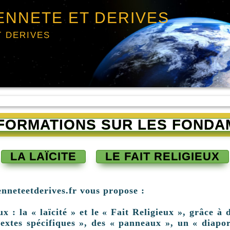
ENNETE ET DERIVES
T DERIVES
INFORMATIONS SUR LES FONDA
LA LAÏCITE
LE FAIT RELIGIEUX
enneteetderives.fr vous propose :
: la « laïcité » et le « Fait Religieux », grâce à d
extes spécifiques », des « panneaux », un « diapor