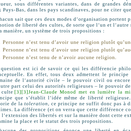
gueur, sous différentes variantes, dans de grandes d
x Pays-Bas, dans les pays scandinaves, pour ne citer qu
hacun sait que ces deux modes d’organisation portent pr
notion de liberté des cultes, de sorte que l’un et l’autre
a manière, un système de trois propositions :
Personne n’est tenu d’avoir une religion plutôt qu’un
Personne n’est tenu d’avoir une religion plutôt qu’a
Personne n’est tenu de n’avoir aucune religion.
 question est ici de savoir ce qui les différencie phil
nceptuelle. En effet, tous deux admettent le principe 
maine de l’autorité civile – le pouvoir civil ou encore 
utre part celui des autorités religieuses – le pouvoir de
 culte
[3]
[3]
Jean-Claude Monod met en lumière la mi
incipe que s’établit l’idée même de liberté religieuse
éorie de la
toleration
, ce principe ne suffit donc pas à 
gimes. La différence (et on verra que cette différence 
 l’extension des libertés et sur la manière dont cette e
mine la place et le statut des trois propositions.
hacune des propositions énonce une liberté en éca