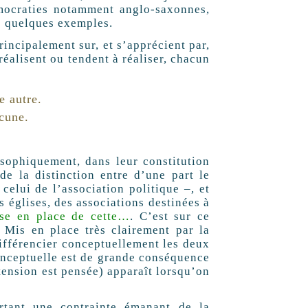
émocraties notamment anglo-saxonnes,
e quelques exemples.
incipalement sur, et s’apprécient par,
 réalisent ou tendent à réaliser, chacun
e autre.
ucune.
osophiquement, dans leur constitution
de la distinction entre d’une part le
celui de l’association politique –, et
s églises, des associations destinées à
se en place de cette…
. C’est sur ce
. Mis en place très clairement par la
différencier conceptuellement les deux
conceptuelle est de grande conséquence
xtension est pensée) apparaît lorsqu’on
rtant une contrainte émanant de la