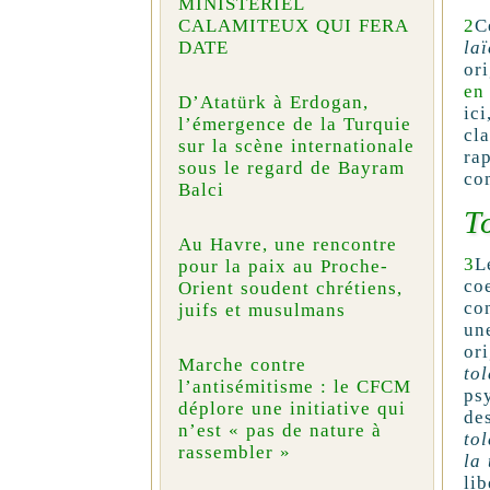
MINISTÉRIEL
2
C
CALAMITEUX QUI FERA
laï
DATE
or
en
D’Atatürk à Erdogan,
ic
l’émergence de la Turquie
cl
sur la scène internationale
ra
sous le regard de Bayram
co
Balci
T
Au Havre, une rencontre
3
L
pour la paix au Proche-
coe
Orient soudent chrétiens,
co
juifs et musulmans
une
or
Marche contre
to
l’antisémitisme : le CFCM
ps
déplore une initiative qui
des
n’est « pas de nature à
to
rassembler »
la
lib