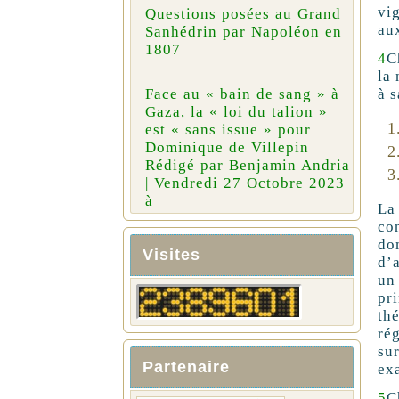
vi
Questions posées au Grand
au
Sanhédrin par Napoléon en
1807
4
C
la 
à s
Face au « bain de sang » à
Gaza, la « loi du talion »
est « sans issue » pour
Dominique de Villepin
Rédigé par Benjamin Andria
| Vendredi 27 Octobre 2023
à
La
co
do
Visites
d’a
un
pr
th
ré
sur
Partenaire
exa
5
C