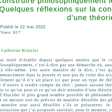
Construire philosophiquement le
Quelques réflexions sur la cons
d’une théori
Publié le
22 mai 2022
Vues:
817
Catherine Kintzler
’ai tenté d’établir depuis quelques années que le co
ilosophiquement, c’est-à-dire par une démarche où, auta
’à elle-même. Une autre manière de le dire, c’est qu
mmencement dans la pensée et non pas de celui des origi
llement qu’il n’y ait place ici que pour un type de thé
e d’autres à rendre compte du réel : jamais aucune thé
s ce qu’on peut et ce qu’on doit attendre d’une théorie,
 d’élucider le plus grand nombre possible de phénomèn
it en mesure soit de prévoir de manière détaillée des p
 manière tout aussi détaillée s’ils se présentent. J
nstruction que j’ai proposée satisfait, pour le moment, 