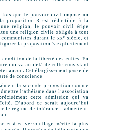
 fois que le pouvoir civil impose un
la proposition 3 est réductible à la
une religion, le pouvoir civil érige
tue une religion civile obligée à tout
e
s communistes durant le
xx
siècle, et
 figurer la proposition 3 explicitement
 condition de la liberté des cultes. En
ire qui va au-delà de celle consistant
pter aucun. Cet élargissement passe de
berté de conscience.
essément la seconde proposition comme
admettre l’athéisme dans l’association
 précisément cette admission qui va
cité. D’abord ce serait aujourd’hui
r le régime de tolérance l’admettent.
ion.
n et à ce verrouillage mérite la plus
pensée. Il procède de telle sorte que