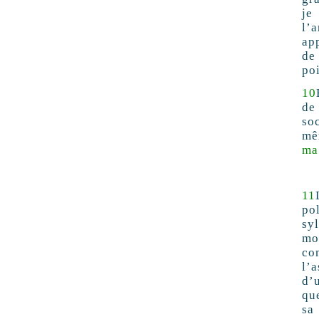
je
l’
app
de
poi
10
de 
so
mê
ma 
11
po
sy
mo
co
l’
d’
que
s