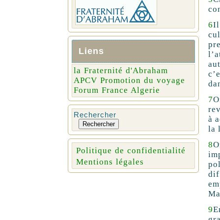
co
6
I
cu
pr
Liens
l’
au
la Fraternité d'Abraham
c’e
APCV Promotion du voyage
da
Forum France Algerie
7
O
re
Rechercher
à 
Rechercher
la 
8
O
Politique de confidentialité
im
Mentions légales
po
di
em
Mai
9
E
gr