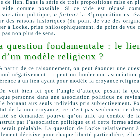
e de lien. Dans la série de trois propositions mise en 
 vide comme possible. Si ce vide est récusé com
e
association politique,
a fortiori
la 3
proposition est é
ur des raisons historiques (du point de vue des origine
ser à Locke, prise philosophiquement, du point de vue
a pas non plus de sens.
a question fondamentale : le lien
l d’un modèle religieux ?
A partir de ce raisonnement, on peut énoncer une ques
pond négativement – : peut-on fonder une association 
férence à un lien ayant pour modèle la croyance religieu
On voit bien ici que l’angle d’attaque posant la que
aque personne dans une association politique ne revien
 le bornant aux seuls individus pris subjectivement. Pos
atut de la non-croyance, ce n’est pas seulement se dema
alité se demander, pourvu qu’on aille au comble de la
struit par l’association politique et si cette forme ad
i serait préalable. La question de Locke relativement à
lement décisive pour chaque liberté particulière, elle 