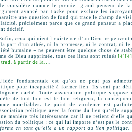
 le considère comme le premier grand penseur de la 
argument avancé par Locke pour exclure les incroyants
araître une question de fond qui trace le champ de visi
 laïcité, précisément parce que ce grand penseur a pla
nt décisif.
Enfin, ceux qui nient l’existence d’un Dieu ne peuvent e
la part d’un athée, ni la promesse, ni le contrat, ni l
ciété humaine – ne peuvent être quelque chose de stable
me de Dieu supprimée, tous ces liens sont ruinés
[4]
[4
trad. à partir de la…
.
L’idée fondamentale est qu’on ne peut pas admettre
litique pour incapacité à former lien. Ils sont par défi
llogisme caché. Toute association politique suppose 
dèle de tout lien est le lien religieux, la conséquen
mme non-fiables. Le point de virulence est parfait
association politique avec la forme du lien qu’elle sup
une manière très intéressante car il ne retient d’elle q
stion du politique : ce qui lui importe n’est pas le cont
a
forme en tant qu’elle a un rapport au lien politique.