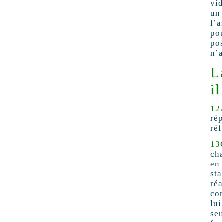
vid
un
l’
po
po
n’
L
i
12
ré
ré
13
ch
en
st
ré
con
lu
seu