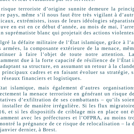
 risque terroriste d’origine sunnite demeure la princ
tre pays, même s’il nous faut être très vigilant à d’au
icaux, extrémistes, issus de leurs idéologies séparatis
euve en est en ce début d’année, au mois de mai, l’arre
n suprématiste blanc qui projetait des actions violentes
gré la défaite militaire de l’État islamique, grâce à l’
s armées, la composante extérieure de la menace, même
ntinuer à faire l’objet de toute notre attention. 
amment due à la forte capacité de résilience de l’État 
adaptant sa structure, en assumant un retour à la clandes
s principaux cadres et en faisant évoluer sa stratégie,
 réseaux financiers et logistiques.
État islamique, mais également d’autres organisations
rectement la menace terroriste en générant un risque 
ntatives d’exfiltration de ses combattants – qu’ils soie
 installer de manière irrégulière. Si les flux migratoi
16, et si les dispositifs de criblage mis en place ont 
tamment avec les préfectures et l’OFPRA, au moins tro
ontré la prégnance de ce risque de relocalisation – la 
janvier dernier, à Brest.