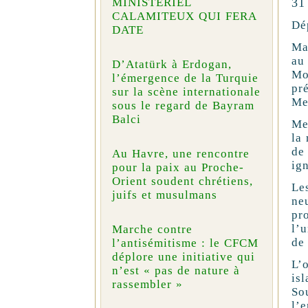
31
MINISTÉRIEL
CALAMITEUX QUI FERA
Dé
DATE
Ma
au
D’Atatürk à Erdogan,
Mo
l’émergence de la Turquie
pr
sur la scène internationale
Me
sous le regard de Bayram
Balci
Mer
la
de
Au Havre, une rencontre
ign
pour la paix au Proche-
Orient soudent chrétiens,
Le
juifs et musulmans
ne
pr
l’u
Marche contre
de 
l’antisémitisme : le CFCM
déplore une initiative qui
L’
n’est « pas de nature à
is
rassembler »
So
l’