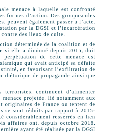
ipale menace à laquelle est confronté
tres formes d’action. Des groupuscules
tes, peuvent également passer à l’acte.
station par la DGSI et l’incarcération
 contre des lieux de culte.
action déterminée de la coalition et de
 si elle a diminué depuis 2015, doit
La perpétuation de cette menace est
islamique qui avait anticipé sa défaite
tinité, en favorisant l’exfiltration de
 sa rhétorique de propagande ainsi que
 terroristes, continuent d’alimenter
de menace projetée, lié notamment aux
nt originaires de France ou tentent de
res se sont réduits par rapport à 2015-
été considérablement resserrés en lien
is affaires ont, depuis octobre 2018,
dernière ayant été réalisée par la DGSI