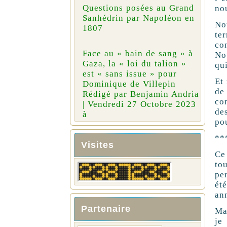
Questions posées au Grand
no
Sanhédrin par Napoléon en
No
1807
te
co
Face au « bain de sang » à
Nou
Gaza, la « loi du talion »
qui
est « sans issue » pour
Et 
Dominique de Villepin
de
Rédigé par Benjamin Andria
co
| Vendredi 27 Octobre 2023
de
à
pou
**
Visites
Ce
to
per
ét
an
Partenaire
Ma 
je