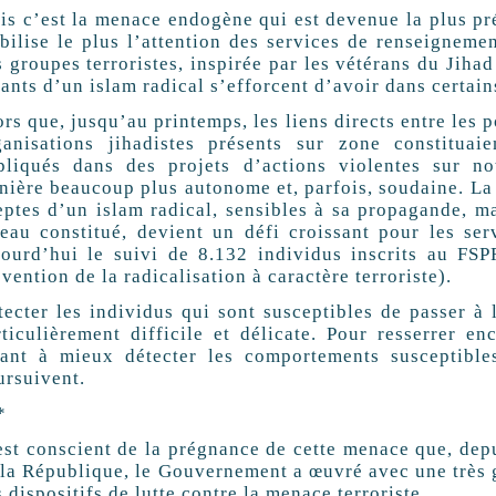
is c’est la menace endogène qui est devenue la plus prég
bilise le plus l’attention des services de renseignemen
s groupes terroristes, inspirée par les vétérans du Jiha
ants d’un islam radical s’efforcent d’avoir dans certain
ors que, jusqu’au printemps, les liens directs entre les
ganisations jihadistes présents sur zone constituaie
pliqués dans des projets d’actions violentes sur not
nière beaucoup plus autonome et, parfois, soudaine. La
eptes d’un islam radical, sensibles à sa propagande, 
seau constitué, devient un défi croissant pour les se
jourd’hui le suivi de 8.132 individus inscrits au FSP
vention de la radicalisation à caractère terroriste).
tecter les individus qui sont susceptibles de passer à 
rticulièrement difficile et délicate. Pour resserrer en
sant à mieux détecter les comportements susceptible
ursuivent.
*
est conscient de la prégnance de cette menace que, dep
 la République, le Gouvernement a œuvré avec une très
 dispositifs de lutte contre la menace terroriste.