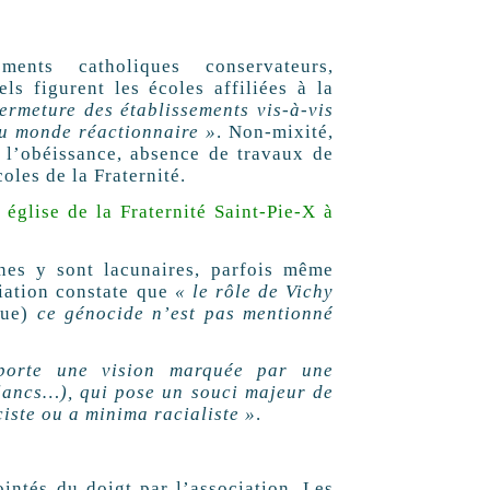
ements catholiques conservateurs,
els figurent les écoles affiliées à la
ermeture des établissements vis-à-vis
du monde réactionnaire »
. Non-mixité,
 l’obéissance, absence de travaux de
oles de la Fraternité.
église de la Fraternité Saint-Pie-X à
ines y sont lacunaires, parfois même
iation constate que
« le rôle de Vichy
que)
ce génocide n’est pas mentionné
porte une vision marquée par une
lancs…), qui pose un souci majeur de
iste ou a minima racialiste »
.
intés du doigt par l’association. Les