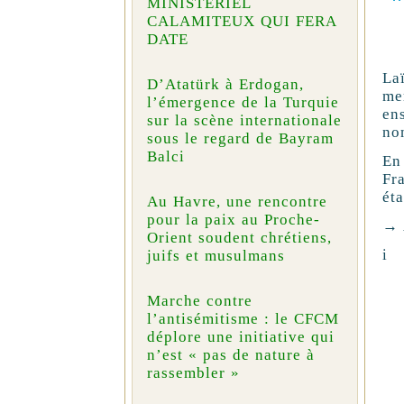
MINISTÉRIEL
CALAMITEUX QUI FERA
DATE
La
D’Atatürk à Erdogan,
me
l’émergence de la Turquie
en
sur la scène internationale
no
sous le regard de Bayram
Balci
En
Fr
ét
Au Havre, une rencontre
pour la paix au Proche-
→ 
Orient soudent chrétiens,
i
juifs et musulmans
Marche contre
l’antisémitisme : le CFCM
déplore une initiative qui
n’est « pas de nature à
rassembler »