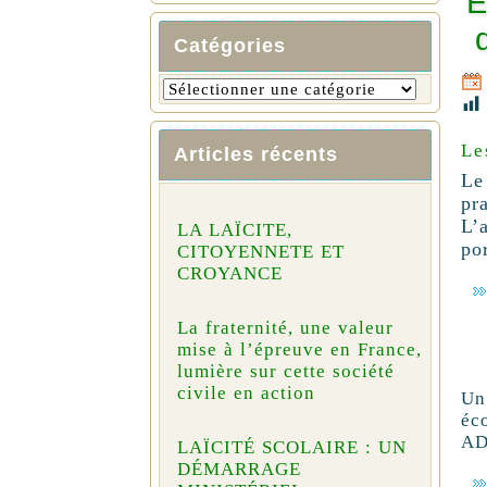
É
Catégories
Le
Articles récents
Le
pr
L’
LA LAÏCITE,
po
CITOYENNETE ET
CROYANCE
La fraternité, une valeur
mise à l’épreuve en France,
lumière sur cette société
civile en action
Un
éco
A
LAÏCITÉ SCOLAIRE : UN
DÉMARRAGE