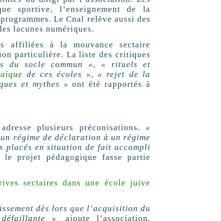
que sportive, l’enseignement de la
 programmes. Le Cnal relève aussi des
ndes lacunes numériques.
es affiliées à la mouvance sectaire
ion particulière. La liste des critiques
es du socle commun »
,
« rituels et
laïque
de ces écoles »
,
« rejet de la
iques et mythes »
ont été rapportés à
 adresse plusieurs préconisations.
«
’un régime de déclaration à un régime
s placés en situation de fait accompli
 le projet pédagogique fasse partie
ives sectaires dans une école juive
issement dès lors que l’acquisition du
éfaillante »,
ajoute l’association.