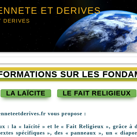
ENNETE ET DERIVES
T DERIVES
INFORMATIONS SUR LES FONDA
LA LAÏCITE
LE FAIT RELIGIEUX
enneteetderives.fr vous propose :
: la « laïcité » et le « Fait Religieux », grâce à d
extes spécifiques », des « panneaux », un « diapor