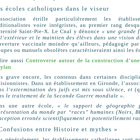
s écoles catholiques dans le viseur
association étrille particulièrement les établiss
aditionalistes voire intégristes, au premier rang desqu
aternité Saint-Pie-X. Le Cnal y dénonce
« une grande f
 l’extérieur et le maintien des élèves dans une vision 
uverture vaccinale moindre qu’ailleurs, pédagogie par
upes ou manuels obsolètes caractériseraient ainsi les éc
lire aussi
Controverse autour de la construction d’une 
ylan
us grave encore, les contenus dans certaines discipl
visionnistes. Dans un établissement en Gironde, l’assoc
ns l’extermination des juifs est mis sous silence, et
(
ns le traitement de la Seconde Guerre mondiale »
.
ns une autre école,
« le support de géographie 
présentation du monde par “races” humaines (Noirs, B
nception erronée scientifiquement et potentiellement rac
Confusions entre Histoire et mythes »
us généralement, les établissements catholiques sont po