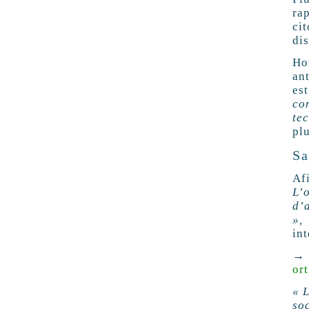
ra
ci
di
Ho
an
es
co
te
pl
Sa
Af
L’
d’
»,
d
in
→ 
or
« 
so