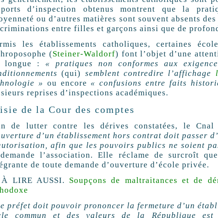
pports d’inspection obtenus montrent que la prati
toyenneté ou d’autres matières sont souvent absents des
scriminations entre filles et garçons ainsi que de profo
rmis les établissements catholiques, certaines écol
throposophe (
Steiner-Waldorf
) font l’objet d’une attent
t longue :
« pratiques non conformes aux exigenc
nditionnements
(qui)
semblent contredire l’affichage
chnologie »
ou encore
« confusions entre faits histor
usieurs reprises d’inspections académiques.
isie de la Cour des comptes
in de lutter contre les dérives constatées, le Cnal
ouverture d’un établissement hors contrat doit passer d
autorisation, afin que les pouvoirs publics ne soient pa
emande l’association. Elle réclame de surcroît que
tégrante de toute demande d’ouverture d’école privée.
À LIRE AUSSI.
Soupçons de maltraitances et de dér
thodoxe
Le préfet doit pouvoir prononcer la fermeture d’un établ
cle commun et des valeurs de la République est d