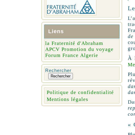
Le
L’
tr
Fr
Liens
de
co
la Fraternité d'Abraham
gro
APCV Promotion du voyage
Forum France Algerie
À 
Me
Rechercher
Pl
Rechercher
ré
da
da
Politique de confidentialité
Mentions légales
Da
re
co
« 
Pl