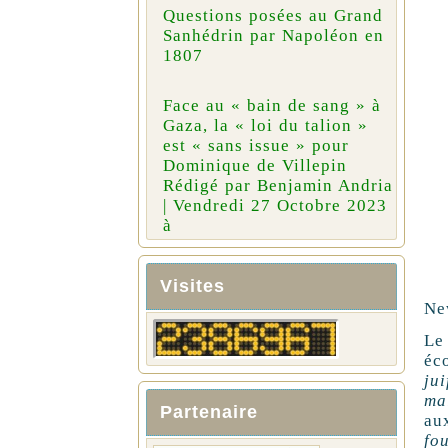
Questions posées au Grand
Sanhédrin par Napoléon en
1807
Face au « bain de sang » à
Gaza, la « loi du talion »
est « sans issue » pour
Dominique de Villepin
Rédigé par Benjamin Andria
| Vendredi 27 Octobre 2023
à
Visites
Ne
Le
éc
ju
ma
Partenaire
au
fo