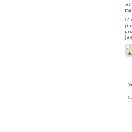
Ac
ma
L’
fi
pr
jug
Inf
V
C