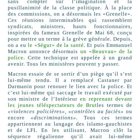
sans compter sur l’imagination et la
pusillanimité de la classe politique. À la place
des commissions, on a désormais les «Grenelle».
Ces réunions interminables qui rassemblent
syndicats, ministres, hauts fonctionnaires,
inspirées du fameux Grenelle de Mai 68, conçu
pour mettre un terme à la grève générale. Depuis,
on a eu
le «Ségur» de la santé
. Et puis Emmanuel
Macron annonce désormais
un «Beauvau» de la
police
. Cette technique est appelée à un grand
avenir. Tous les ministères peuvent y passer.
Macron essaie de se sortir d’un piège qu’il s’est
lui-même tendu. Il a remplacé Castaner par
Darmanin pour renouer le lien avec la police. Et
c’est lui-même qui saccage le travail exécuté par
son ministre de l’Intérieur
en reprenant devant
les jeunes téléspectateurs de Brut
les termes de
«violences policières», «contrôles au faciès»
ou
encore
«discriminations».
Tous ces termes
appartiennent au langage des islamo-gauchistes
et de LFI. En les utilisant, Macron clôt la
séquence régalienne qu’il avait lui-même