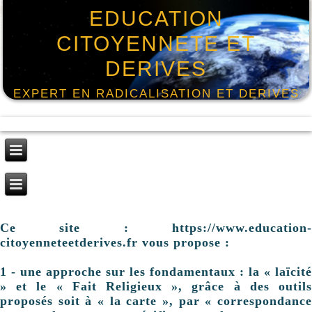
EDUCATION
CITOYENNETE ET
DERIVES
EXPERT EN RADICALISATION ET DERIVES
Ce site : https://www.education-
citoyenneteetderives.fr vous propose :
1 - une approche sur les fondamentaux : la « laïcité
» et le « Fait Religieux », grâce à des outils
proposés soit à « la carte », par « correspondance