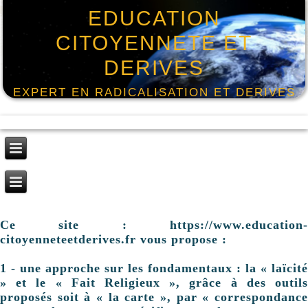
EDUCATION
CITOYENNETE ET
DERIVES
EXPERT EN RADICALISATION ET DERIVES
Ce site : https://www.education-
citoyenneteetderives.fr vous propose :
1 - une approche sur les fondamentaux : la « laïcité
» et le « Fait Religieux », grâce à des outils
proposés soit à « la carte », par « correspondance