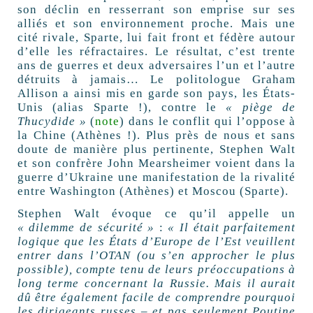
son déclin en resserrant son emprise sur ses
alliés et son environnement proche. Mais une
cité rivale, Sparte, lui fait front et fédère autour
d’elle les réfractaires. Le résultat, c’est trente
ans de guerres et deux adversaires l’un et l’autre
détruits à jamais… Le politologue Graham
Allison a ainsi mis en garde son pays, les États-
Unis (alias Sparte !), contre le
« piège de
Thucydide »
(
note
) dans le conflit qui l’oppose à
la Chine (Athènes !). Plus près de nous et sans
doute de manière plus pertinente, Stephen Walt
et son confrère John Mearsheimer voient dans la
guerre d’Ukraine une manifestation de la rivalité
entre Washington (Athènes) et Moscou (Sparte).
Stephen Walt évoque ce qu’il appelle un
« dilemme de sécurité »
:
« Il était parfaitement
logique que les États d’Europe de l’Est veuillent
entrer dans l’OTAN (ou s’en approcher le plus
possible), compte tenu de leurs préoccupations à
long terme concernant la Russie. Mais il aurait
dû être également facile de comprendre pourquoi
les dirigeants russes – et pas seulement Poutine