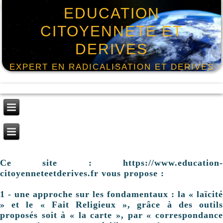
EDUCATION
CITOYENNETE ET
DERIVES
EXPERT EN RADICALISATION ET DERIVES
Ce site : https://www.education-
citoyenneteetderives.fr vous propose :
1 - une approche sur les fondamentaux : la « laïcité
» et le « Fait Religieux », grâce à des outils
proposés soit à « la carte », par « correspondance