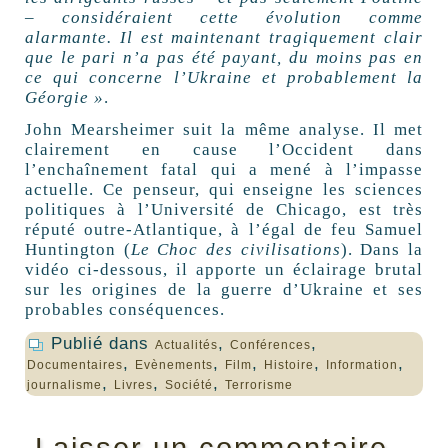
– considéraient cette évolution comme
alarmante. Il est maintenant tragiquement clair
que le pari n’a pas été payant, du moins pas en
ce qui concerne l’Ukraine et probablement la
Géorgie »
.
John Mearsheimer suit la même analyse. Il met
clairement en cause l’Occident dans
l’enchaînement fatal qui a mené à l’impasse
actuelle. Ce penseur, qui enseigne les sciences
politiques à l’Université de Chicago, est très
réputé outre-Atlantique, à l’égal de feu Samuel
Huntington (
Le Choc des civilisations
). Dans la
vidéo ci-dessous, il apporte un éclairage brutal
sur les origines de la guerre d’Ukraine et ses
probables conséquences.
Publié dans
,
,
Actualités
Conférences
,
,
,
,
,
Documentaires
Evènements
Film
Histoire
Information
,
,
,
journalisme
Livres
Société
Terrorisme