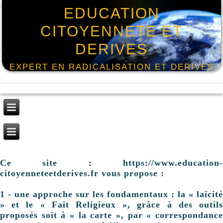
EDUCATION
CITOYENNETE ET
DERIVES
EXPERT EN RADICALISATION ET DERIVES
Ce site : https://www.education-
citoyenneteetderives.fr vous propose :
1 - une approche sur les fondamentaux : la « laïcité
» et le « Fait Religieux », grâce à des outils
proposés soit à « la carte », par « correspondance