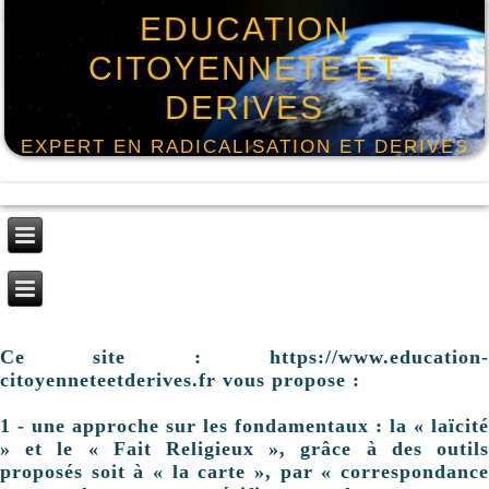
EDUCATION
CITOYENNETE ET
DERIVES
EXPERT EN RADICALISATION ET DERIVES
Ce site : https://www.education-
citoyenneteetderives.fr vous propose :
1 - une approche sur les fondamentaux : la « laïcité
» et le « Fait Religieux », grâce à des outils
proposés soit à « la carte », par « correspondance