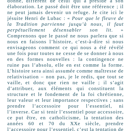
donné, différent de celui qui a présidé à son
élaboration. Le passé doit être une référence ; il
ne peut jamais devenir un refuge. Je cite ici le
jésuite Henri de Lubac : «
Pour que le fleuve de
la Tradition parvienne jusqu’à nous, il faut
perpétuellement désensabler son lit.
»
Comprenons que le passé ne nous parlera que si
nous en faisons l’histoire, c’est-à-dire si nous
envisageons comment ce qui nous a été révélé
une fois pour toutes ne cesse de se donner à nous
en des formes nouvelles : la contingence ne
ruine pas l’absolu, elle en est comme la forme.
L’histoire sera ainsi assumée comme maîtresse de
relativisation – non pas, je le redis, que tout se
vaille, et donc que rien ne vaille ; il s’agit
d’attribuer, aux éléments qui constituent la
structure et le fondement de la foi chrétienne,
leur valeur et leur importance respectives ; sans
prendre l’accessoire pour l’essentiel, ni
l’inverse. Car si tenir l’essentiel pour accessoire,
ce put être, en catholicisme, la tentation des
années 60 et 70 du XXe siècle, prendre
l’accessoire pour l’essentiel, c’est la tentation de