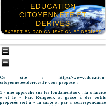
EDUCATION
CITOYENNETE ET
DERIVES
EXPERT EN RADICALISATION ET DERIVES
Ce site : https://www.education-
citoyenneteetderives.fr vous propose :
1 - une approche sur les fondamentaux : la « laïcité
» et le « Fait Religieux », grâce à des outils
proposés soit à « la carte », par « correspondance