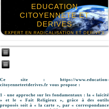
EDUCATION
CITOYENNETE ET
DERIVES
EXPERT EN RADICALISATION ET DERIVES
Ce site : https://www.education-
citoyenneteetderives.fr vous propose :
1 - une approche sur les fondamentaux : la « laïcité
» et le « Fait Religieux », grâce à des outils
proposés soit à « la carte », par « correspondance