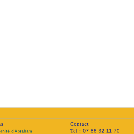
ns
Contact
Tel :
07 86 32 11 70
ernité d'Abraham