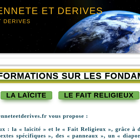
ENNETE ET DERIVES
T DERIVES
INFORMATIONS SUR LES FONDA
LA LAÏCITE
LE FAIT RELIGIEUX
enneteetderives.fr vous propose :
: la « laïcité » et le « Fait Religieux », grâce à d
extes spécifiques », des « panneaux », un « diapor