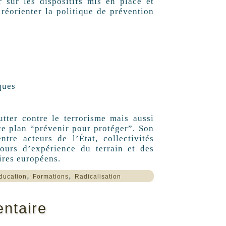
r sur les dispositifs mis en place et
réorienter la politique de prévention
ques
utter contre le terrorisme mais aussi
 ce plan “prévenir pour protéger”. Son
tre acteurs de l’État, collectivités
etours d’expérience du terrain et des
ires européens.
,
,
ducation
Formations
Radicalisation
ntaire