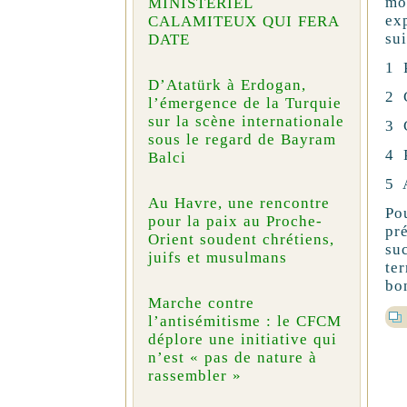
mo
MINISTÉRIEL
ex
CALAMITEUX QUI FERA
sui
DATE
1 P
D’Atatürk à Erdogan,
2 
l’émergence de la Turquie
sur la scène internationale
3 
sous le regard de Bayram
4 P
Balci
5 
Au Havre, une rencontre
Po
pour la paix au Proche-
pr
Orient soudent chrétiens,
su
juifs et musulmans
te
bo
Marche contre
l’antisémitisme : le CFCM
déplore une initiative qui
n’est « pas de nature à
rassembler »