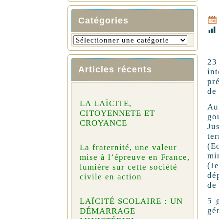
Catégories
23
Articles récents
in
pr
de
LA LAÏCITE,
Au
CITOYENNETE ET
go
CROYANCE
Ju
te
(E
La fraternité, une valeur
mi
mise à l’épreuve en France,
(J
lumière sur cette société
dé
civile en action
de
5 
LAÏCITÉ SCOLAIRE : UN
gé
DÉMARRAGE