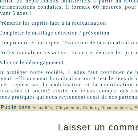
bilisé 20 départements ministériels à partir du retou
périmentations conduites. Il formule 60 mesures, pour 
vant 5 axes :
rémunir les esprits face à la radicalisation
Compléter le maillage détection / prévention
Comprendre et anticiper l’évolution de la radicalisation
rofessionnaliser les acteurs locaux et évaluer les prati
Adapter le désengagement
ur protéger notre société, il nous faut continuer de l
évenir efficacement la radicalisation. C’est le sens de
ccès repose sur la mobilisation et la coordination en
rritoriales et société civile, en tenant compte des r
nnes pratiques qui nous reviennent aussi de nos partena
Publié dans
,
,
,
,
Actualités
Citoyenneté
Culture
Documentaires
E
Laisser un comme