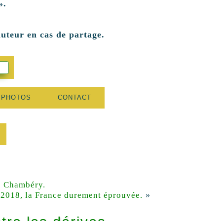
».
auteur en cas de partage.
 PHOTOS
CONTACT
e Chambéry.
»
 2018, la France durement éprouvée.