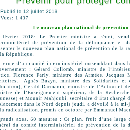
Prévenir pour protéger con
Publié le
12 juillet 2018
Vues:
1 437
Le
nouveau plan national de prévention d
 février 2018: Le Premier ministre a réuni, vendr
terministériel de prévention de la délinquance et d
ésenter le nouveau plan national de prévention de la ra
 la République.
 terme d’un comité interministériel rassemblant dans 
uvernement : Gérard Collomb, ministre de l’Intérieu
stice, Florence Parly, ministre des Armées, Jacques 
rritoires, Agnès Buzyn, ministre des Solidarités et
ducation), Gérald Darmanin, ministre de l’Action et d
nistre de l’Enseignement supérieur, de la Recherche
eunesse) et Mounir Mahjoubi, secrétaire d’État chargé 
placement dans le Nord depuis jeudi, a dévoilé à la mi-
 la radicalisation, promis en octobre par Emmanuel Mac
grands axes, 60 mesures : Ce plan, fruit d’une large 
néral du comité interministériel de prévention de la d