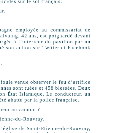
uicides sur le sol français.
ur.
mpagne employée au commissariat de
Salvaing, 42 ans, est poignardé devant
rgée à l’intérieur du pavillon par un
ué son action sur Twitter et Facebook
.
 foule venue observer le feu d’artifice
onnes sont tuées et 458 blessées. Deux
tion État Islamique. Le conducteur, un
é abattu par la police française.
tueur au camion ?
Etienne-du-Rouvray.
l’église de Saint-Etienne-du-Rouvray,