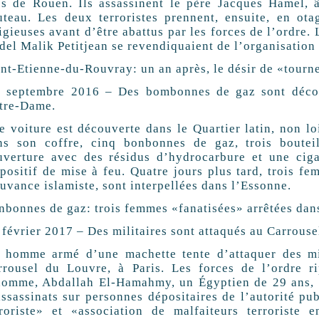
ès de Rouen. Ils assassinent le père Jacques Hamel, 
uteau. Les deux terroristes prennent, ensuite, en ota
igieuses avant d’être abattus par les forces de l’ordre.
del Malik Petitjean se revendiquaient de l’organisation 
int-Etienne-du-Rouvray: un an après, le désir de «tourne
4 septembre 2016 – Des bombonnes de gaz sont décou
tre-Dame.
e voiture est découverte dans le Quartier latin, non l
ns son coffre, cinq bonbonnes de gaz, trois boutei
uverture avec des résidus d’hydrocarbure et une cig
spositif de mise à feu. Quatre jours plus tard, trois f
uvance islamiste, sont interpellées dans l’Essonne.
nbonnes de gaz: trois femmes «fanatisées» arrêtées dan
3 février 2017 – Des militaires sont attaqués au Carrous
 homme armé d’une machette tente d’attaquer des mili
rrousel du Louvre, à Paris. Les forces de l’ordre ri
homme, Abdallah El-Hamahmy, un Égyptien de 29 ans, e
assassinats sur personnes dépositaires de l’autorité pu
rroriste» et «association de malfaiteurs terroriste