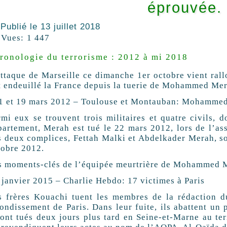
éprouvée.
Publié le
13 juillet 2018
Vues:
1 447
ronologie du terrorisme : 2012 à mi 2018
attaque de Marseille ce dimanche 1er octobre vient rallo
t endeuillé la France depuis la tuerie de Mohammed Me
11 et 19 mars 2012 – Toulouse et Montauban: Mohammed
rmi eux se trouvent trois militaires et quatre civils, 
partement, Merah est tué le 22 mars 2012, lors de l’as
s deux complices, Fettah Malki et Abdelkader Merah, son
tobre 2012.
s moments-clés de l’équipée meurtrière de Mohammed 
7 janvier 2015 – Charlie Hebdo: 17 victimes à Paris
s frères Kouachi tuent les membres de la rédaction d
rondissement de Paris. Dans leur fuite, ils abattent un 
ront tués deux jours plus tard en Seine-et-Marne au ter