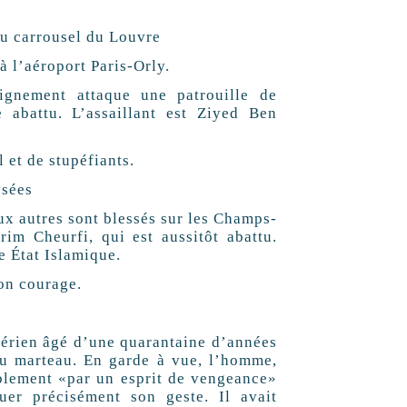
 au carrousel du Louvre
à l’aéroport Paris-Orly.
gnement attaque une patrouille de
e abattu. L’assaillant est Ziyed Ben
l et de stupéfiants.
ysées
eux autres sont blessés sur les Champs-
rim Cheurfi, qui est aussitôt abattu.
e État Islamique.
son courage.
gérien âgé d’une quarantaine d’années
 au marteau. En garde à vue, l’homme,
ablement «par un esprit de vengeance»
uer précisément son geste. Il avait