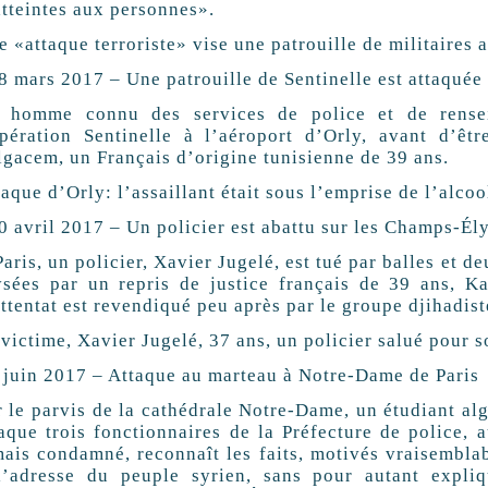
atteintes aux personnes».
 «attaque terroriste» vise une patrouille de militaires
8 mars 2017 – Une patrouille de Sentinelle est attaquée 
 homme connu des services de police et de rensei
opération Sentinelle à l’aéroport d’Orly, avant d’êtr
lgacem, un Français d’origine tunisienne de 39 ans.
aque d’Orly: l’assaillant était sous l’emprise de l’alcoo
20 avril 2017 – Un policier est abattu sur les Champs-Él
aris, un policier, Xavier Jugelé, est tué par balles et d
ysées par un repris de justice français de 39 ans, Ka
ttentat est revendiqué peu après par le groupe djihadist
 victime, Xavier Jugelé, 37 ans, un policier salué pour 
6 juin 2017 – Attaque au marteau à Notre-Dame de Paris
r le parvis de la cathédrale Notre-Dame, un étudiant al
taque trois fonctionnaires de la Préfecture de police,
mais condamné, reconnaît les faits, motivés vraisembl
l’adresse du peuple syrien, sans pour autant expliq