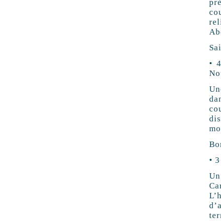
pr
co
rel
Ab
Sa
• 
No
Un
da
co
di
mo
Bo
• 
Un
Ca
L’
d’
te