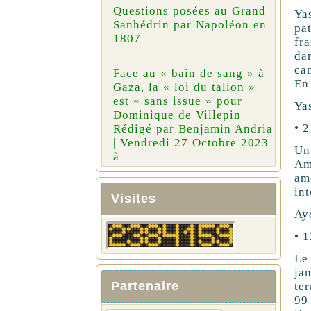
Questions posées au Grand
Ya
Sanhédrin par Napoléon en
pa
1807
fr
da
ca
Face au « bain de sang » à
En 
Gaza, la « loi du talion »
est « sans issue » pour
Yas
Dominique de Villepin
• 
Rédigé par Benjamin Andria
| Vendredi 27 Octobre 2023
Un
à
Am
am
int
Visites
Ayo
• 1
Le
ja
Partenaire
ter
99 