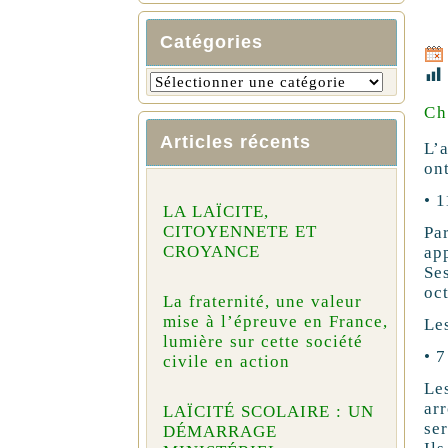
Catégories
Ch
Articles récents
L’
on
• 
LA LAÏCITE,
CITOYENNETE ET
Pa
CROYANCE
ap
Se
oc
La fraternité, une valeur
mise à l’épreuve en France,
Le
lumière sur cette société
• 
civile en action
Le
ar
LAÏCITÉ SCOLAIRE : UN
se
DÉMARRAGE