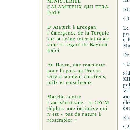
Il
MINISTÉRIEL
CALAMITEUX QUI FERA
Att
DATE
• 
D’Atatürk à Erdogan,
Le
l’émergence de la Turquie
pr
sur la scène internationale
d’
sous le regard de Bayram
Mo
Balci
De
• 
Au Havre, une rencontre
pour la paix au Proche-
Si
Orient soudent chrétiens,
XI
juifs et musulmans
po
Vi
an
Marche contre
che
l’antisémitisme : le CFCM
der
déplore une initiative qui
n’est « pas de nature à
En
rassembler »
• 