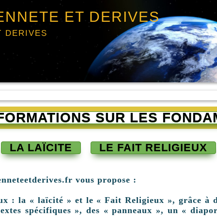
ENNETE ET DERIVES
T DERIVES
INFORMATIONS SUR LES FONDA
LA LAÏCITE
LE FAIT RELIGIEUX
enneteetderives.fr vous propose :
: la « laïcité » et le « Fait Religieux », grâce à d
extes spécifiques », des « panneaux », un « diapor