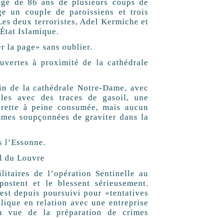
âgé de 86 ans de plusieurs coups de
ge un couple de paroissiens et trois
 Les deux terroristes, Adel Kermiche et
État Islamique.
r la page» sans oublier.
vertes à proximité de la cathédrale
oin de la cathédrale Notre-Dame, avec
lles avec des traces de gasoil, une
arette à peine consumée, mais aucun
emmes soupçonnées de graviter dans la
s l’Essonne.
el du Louvre
taires de l’opération Sentinelle au
postent et le blessent sérieusement.
st depuis poursuivi pour «tentatives
blique en relation avec une entreprise
 en vue de la préparation de crimes