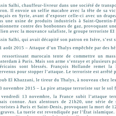
ssin Salhi, chauffeur-livreur dans une société de transp
tron. Il envoie un selfie macabre avec la tête de sa vi
ançais en Syrie, avant d’exposer celle-ci avec un drape
ns une usine de produits industriels à Saint-Quentin-Fa
mionnette contre des bonbonnes de gaz, provoquant une e
lien avec la mouvance salafiste, le groupe terroriste EI
sin Salhi, qui avait décapité son patron en Isère, s’est 
21 août 2015 – Attaque d’un Thalys empêchée par des hé
 ressortissant marocain tente de commettre un mass
sterdam à Paris. Mais son arme s’enraye et plusieurs pa
éricains sont blessés. François Hollande remet la
ervenus pour stopper l’attaque. Le terroriste est arrêté p
ub El Khazzani, le tireur du Thalys, à nouveau chez les 
3 novembre 2015 – La pire attaque terroriste sur le sol 
 vendredi 13 novembre, la France subit l’attaque terr
mais connue. Aux alentours de 21h20, une série de s
roristes à Paris et Saint-Denis, provoquant la mort de 
graves. La tuerie est revendiquée par l’État islamique.