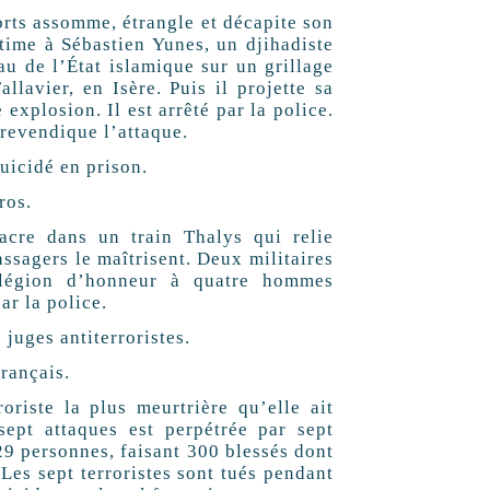
orts assomme, étrangle et décapite son
ctime à Sébastien Yunes, un djihadiste
au de l’État islamique sur un grillage
llavier, en Isère. Puis il projette sa
xplosion. Il est arrêté par la police.
 revendique l’attaque.
suicidé en prison.
ros.
acre dans un train Thalys qui relie
ssagers le maîtrisent. Deux militaires
 légion d’honneur à quatre hommes
ar la police.
juges antiterroristes.
français.
oriste la plus meurtrière qu’elle ait
ept attaques est perpétrée par sept
129 personnes, faisant 300 blessés dont
 Les sept terroristes sont tués pendant