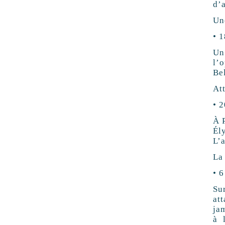
d’
Une
• 1
Un
l’
Be
Att
• 
À P
Él
L’a
La
• 
Su
at
ja
à 