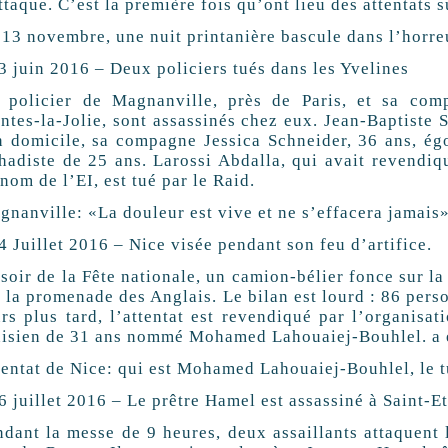
ttaque. C’est la première fois qu’ont lieu des attentats s
 13 novembre, une nuit printanière bascule dans l’horre
13 juin 2016 – Deux policiers tués dans les Yvelines
 policier de Magnanville, près de Paris, et sa co
ntes-la-Jolie, sont assassinés chez eux. Jean-Baptiste 
n domicile, sa compagne Jessica Schneider, 36 ans, égo
ihadiste de 25 ans. Larossi Abdalla, qui avait revendiq
nom de l’EI, est tué par le Raid.
gnanville: «La douleur est vive et ne s’effacera jamais»
4 Juillet 2016 – Nice visée pendant son feu d’artifice.
soir de la Fête nationale, un camion-bélier fonce sur la
r la promenade des Anglais. Le bilan est lourd : 86 pers
urs plus tard, l’attentat est revendiqué par l’organisa
nisien de 31 ans nommé Mohamed Lahouaiej-Bouhlel. a ét
tentat de Nice: qui est Mohamed Lahouaiej-Bouhlel, le 
26 juillet 2016 – Le prêtre Hamel est assassiné à Saint-
ndant la messe de 9 heures, deux assaillants attaquent 