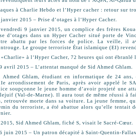
s revendiquent leurs actes au nom de l’AQPA, Al-Qaïda d
aques à Charlie Hebdo et l’Hyper cacher : retour sur tro
9 janvier 2015 – Prise d’otages à l’Hyper Cacher.
 vendredi 9 janvier 2015, un complice des frères Kou
ise d’otages dans un Hyper Cacher situé porte de Vinc
être abattu par les forces de police. La veille, il 
ntrouge. Le groupe terroriste État islamique (EI) revend
 «Charlie» à l’Hyper Cacher, 72 heures qui ont ébranlé 
19 avril 2015 – L’attentat manqué de Sid Ahmed Ghlam.
d Ahmed Ghlam, étudiant en informatique de 24 ans, e
IIe arrondissement de Paris, après avoir appelé le S
lice soupçonne le jeune homme d’avoir projeté une atta
llejuif (Val-de-Marne). Il aura tout de même réussi à fa
s, retrouvée morte dans sa voiture. La jeune femme, qui
min du terroriste, a été abattue alors qu’elle tentait 
nier.
 2015, Sid Ahmed Ghlam, fiché S, visait le Sacré-Cœur.
26 juin 2015 – Un patron décapité à Saint-Quentin-Fallav