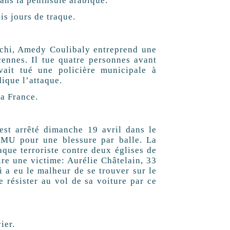
ans la péninsule arabique.
is jours de traque.
achi, Amedy Coulibaly entreprend une
ennes. Il tue quatre personnes avant
avait tué une policière municipale à
ique l’attaque.
la France.
st arrêté dimanche 19 avril dans le
AMU pour une blessure par balle. La
que terroriste contre deux églises de
ire une victime: Aurélie Châtelain, 33
 a eu le malheur de se trouver sur le
de résister au vol de sa voiture par ce
ier.