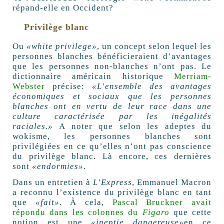
répand-elle en Occident?
Privilège blanc
Ou
«white privilege»
, un concept selon lequel les
personnes blanches bénéficieraient d’avantages
que les personnes non-blanches n’ont pas. Le
dictionnaire américain historique
Merriam-
Webster
précise:
«L’ensemble des avantages
économiques et sociaux que les personnes
blanches ont en vertu de leur race dans une
culture caractérisée par les inégalités
raciales.»
A noter que selon les adeptes du
wokisme, les personnes blanches sont
privilégiées en ce qu’elles n’ont pas conscience
du privilège blanc. Là encore, ces dernières
sont
«endormies»
.
Dans un entretien à
L’Express
, Emmanuel Macron
a reconnu l’existence du privilège blanc en tant
que
«fait»
. À cela,
Pascal Bruckner avait
répondu dans les colonnes du
Figaro
que cette
notion est une
«ineptie dangereuse»
en ce