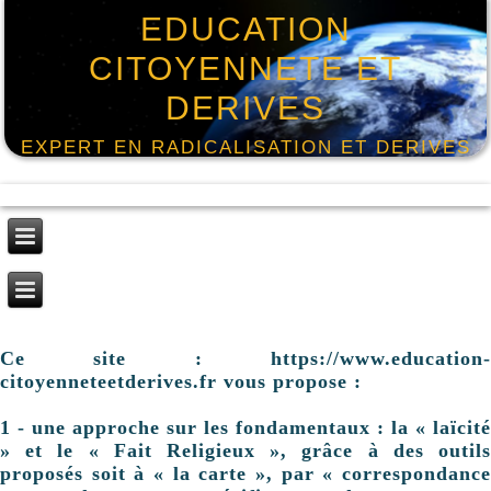
EDUCATION
CITOYENNETE ET
DERIVES
EXPERT EN RADICALISATION ET DERIVES
Ce site : https://www.education-
citoyenneteetderives.fr vous propose :
1 - une approche sur les fondamentaux : la « laïcité
» et le « Fait Religieux », grâce à des outils
proposés soit à « la carte », par « correspondance