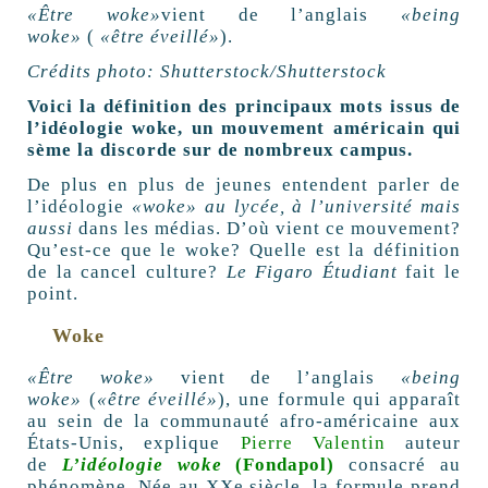
«Être woke»
vient de l’anglais
«being
woke»
(
«être éveillé»
).
Crédits photo: Shutterstock/Shutterstock
Voici la définition des principaux mots issus de
l’idéologie woke, un mouvement américain qui
sème la discorde sur de nombreux campus.
De plus en plus de jeunes entendent parler de
l’idéologie
«woke» au lycée, à l’université mais
aussi
dans les médias. D’où vient ce mouvement?
Qu’est-ce que le woke? Quelle est la définition
de la cancel culture?
Le Figaro Étudiant
fait le
point.
Woke
«Être woke»
vient de l’anglais
«being
woke»
(
«être éveillé»
), une formule qui apparaît
au sein de la communauté afro-américaine aux
États-Unis, explique
Pierre Valentin
auteur
de
L’idéologie woke
(Fondapol)
consacré au
phénomène. Née au XXe siècle, la formule prend