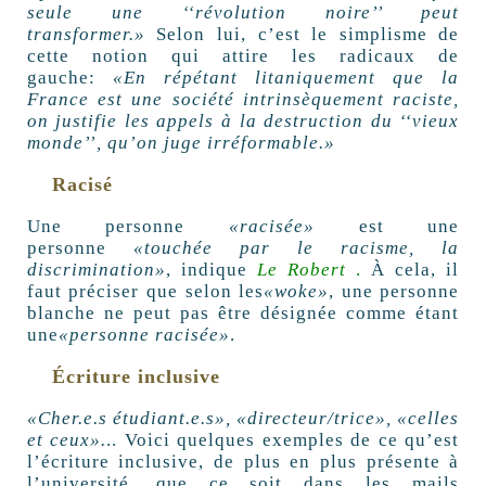
seule une ‘‘révolution noire’’ peut
transformer.»
Selon lui, c’est le simplisme de
cette notion qui attire les radicaux de
gauche:
«En répétant litaniquement que la
France est une société intrinsèquement raciste,
on justifie les appels à la destruction du ‘‘vieux
monde’’, qu’on juge irréformable.»
Racisé
Une personne
«racisée»
est une
personne
«touchée par le racisme, la
discrimination»
, indique
Le Robert
.
À cela, il
faut préciser que selon les
«woke»
, une personne
blanche ne peut pas être désignée comme étant
une
«personne racisée»
.
Écriture inclusive
«Cher.e.s étudiant.e.s», «directeur/trice», «celles
et ceux».
.. Voici quelques exemples de ce qu’est
l’écriture inclusive, de plus en plus présente à
l’université, que ce soit dans les mails