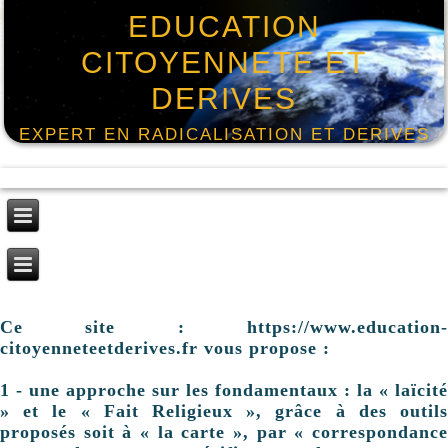
EDUCATION
CITOYENNETE ET
DERIVES
EXPERT EN RADICALISATION ET DERIVES
Ce site : https://www.education-
citoyenneteetderives.fr vous propose :
1 - une approche sur les fondamentaux : la « laïcité
» et le « Fait Religieux », grâce à des outils
proposés soit à « la carte », par « correspondance