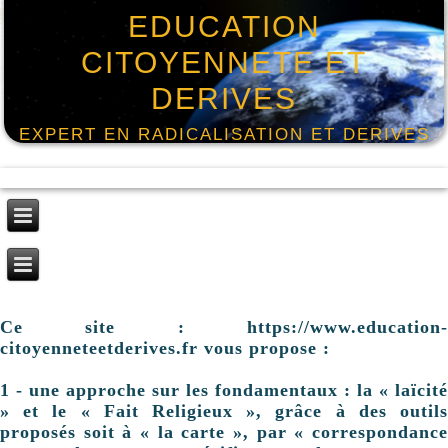
EDUCATION
CITOYENNETE ET
DERIVES
EXPERT EN RADICALISATION ET DERIVES
Ce site : https://www.education-
citoyenneteetderives.fr vous propose :
1 - une approche sur les fondamentaux : la « laïcité
» et le « Fait Religieux », grâce à des outils
proposés soit à « la carte », par « correspondance