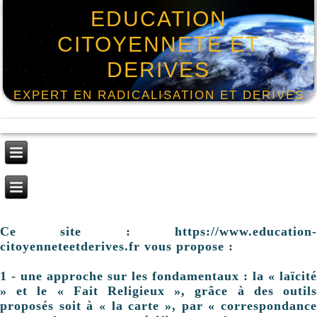
EDUCATION
CITOYENNETE ET
DERIVES
EXPERT EN RADICALISATION ET DERIVES
Ce site : https://www.education-
citoyenneteetderives.fr vous propose :
1 - une approche sur les fondamentaux : la « laïcité
» et le « Fait Religieux », grâce à des outils
proposés soit à « la carte », par « correspondance