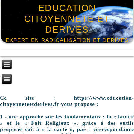
EDUCATION
CITOYENNETE ET
DERIVES
EXPERT EN RADICALISATION ET DERIVES
Ce site : https://www.education-
citoyenneteetderives.fr vous propose :
1 - une approche sur les fondamentaux : la « laïcité
» et le « Fait Religieux », grâce à des outils
proposés soit à « la carte », par « correspondance