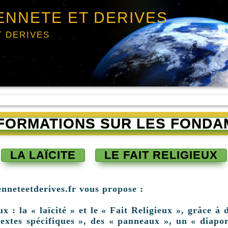
ENNETE ET DERIVES
T DERIVES
INFORMATIONS SUR LES FONDA
LA LAÏCITE
LE FAIT RELIGIEUX
enneteetderives.fr vous propose :
: la « laïcité » et le « Fait Religieux », grâce à d
extes spécifiques », des « panneaux », un « diapor