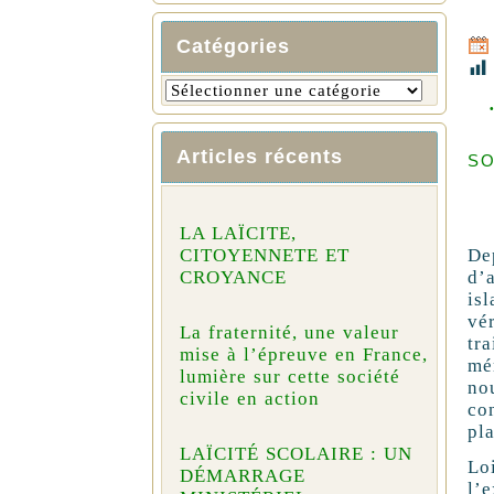
Catégories
Articles récents
S
LA LAÏCITE,
De
CITOYENNETE ET
d’
CROYANCE
is
vé
La fraternité, une valeur
tr
mise à l’épreuve en France,
mé
lumière sur cette société
no
civile en action
co
pla
LAÏCITÉ SCOLAIRE : UN
Lo
DÉMARRAGE
l’