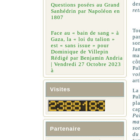
de
Questions posées au Grand
re
Sanhédrin par Napoléon en
1807
To
Face au « bain de sang » à
pa
Gaza, la « loi du talion »
so
est « sans issue » pour
Ja
Dominique de Villepin
ma
Rédigé par Benjamin Andria
cô
| Vendredi 27 Octobre 2023
Pa
à
vo
ar
Visites
La
Pa
pl
ca
Pal
ma
so
Partenaire
du