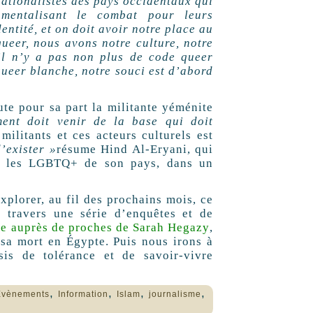
ationalistes des pays occidentaux qui
mentalisant le combat pour leurs
dentité, et on doit avoir notre place au
eer, nous avons notre culture, notre
 il n’y a pas non plus de code queer
 queer blanche, notre souci est d’abord
te pour sa part la militante yéménite
ment doit venir de la base qui doit
ilitants et ces acteurs culturels est
d’exister
»
résume Hind Al-Eryani, qui
r les
LGBTQ
+ de son pays, dans un
plorer, au fil des prochains mois, ce
 travers une série d’enquêtes et de
ge auprès de proches de Sarah Hegazy
,
sa mort en Égypte. Puis nous irons à
sis de tolérance et de savoir-vivre
,
,
,
,
Evènements
Information
Islam
journalisme