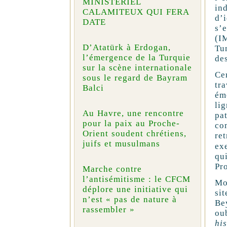
MINISTÉRIEL
in
CALAMITEUX QUI FERA
d’
DATE
s’
(
I
D’Atatürk à Erdogan,
Tu
l’émergence de la Turquie
de
sur la scène internationale
Cer
sous le regard de Bayram
tr
Balci
ém
li
Au Havre, une rencontre
pa
pour la paix au Proche-
co
Orient soudent chrétiens,
re
juifs et musulmans
exe
qu
Pr
Marche contre
l’antisémitisme : le CFCM
Mo
déplore une initiative qui
si
n’est « pas de nature à
Be
rassembler »
ou
his