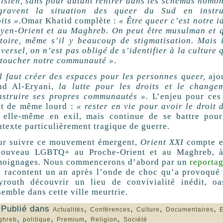
nisien, sans pour autant rentrer dans les schémas homon
gravent la situation des queer du Sud en instru
its
».
Omar Khatid complète :
«
Être queer c’est notre i
yen-Orient et au Maghreb. On peut être musulman et qu
stoire, même s’il y beaucoup de stigmatisation. Mais
versel, on n’est pas obligé de s’identifier à la culture
 toucher notre communauté
»
.
Il faut créer des espaces pour les personnes queer,
ajou
nd Al-Eryani,
la lutte pour les droits et le change
nstruire ses propres communautés
».
L’enjeu pour ces m
ut de même lourd :
«
rester en vie pour avoir le droit 
t elle-même en exil, mais continue de se battre pou
ntexte particulièrement tragique de guerre.
ur suivre ce mouvement émergent,
Orient
XXI
compte ex
nouveau
LGBTQ
+ au Proche-Orient et au Maghreb, à
moignages. Nous commencerons d’abord par un
reporta
i racontent un an après l’onde de choc qu’a provoqué 
yrouth découvrir un lieu de convivialité inédit, oa
semble dans cette ville meurtrie.
Publié dans
,
,
,
,
Actualités
Conférences
Culture
Documentaires
,
,
,
,
ghreb
politique
Premium
Religion
Société