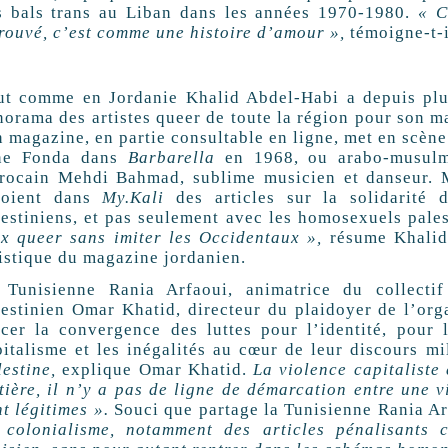
s bals trans au Liban dans les années 1970-1980.
«
C
trouvé, c’est comme une histoire d’amour
»,
témoigne-t-i
ut comme en Jordanie Khalid Abdel-Habi a depuis plus
norama des artistes queer de toute la région pour son 
n magazine, en partie consultable en ligne, met en scèn
ne Fonda dans
Barbarella
en 1968, ou arabo-musulm
rocain Mehdi Bahmad, sublime musicien et danseur. Ma
toient dans
My.Kali
des articles sur la solidarité
lestiniens, et pas seulement avec les homosexuels pale
ix queer sans imiter les Occidentaux
»,
résume Khalid 
tistique du magazine jordanien.
 Tunisienne Rania Arfaoui, animatrice du collecti
lestinien Omar Khatid, directeur du plaidoyer de l’org
acer la convergence des luttes pour l’identité, pour l
pitalisme et les inégalités au cœur de leur discours mi
estine,
explique Omar Khatid.
La violence capitaliste
tière, il n’y a pas de ligne de démarcation entre une vi
nt légitimes
».
Souci que partage la Tunisienne Rania Ar
 colonialisme, notamment des articles pénalisants