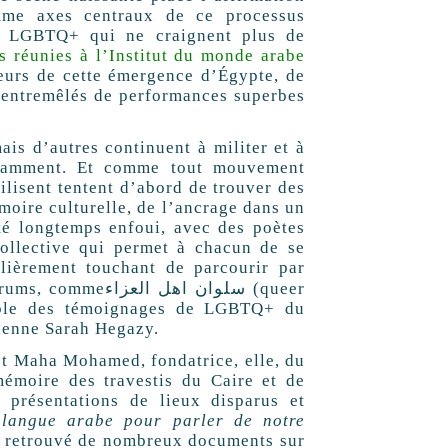
omme axes centraux de ce processus
.s
LGBTQ
+ qui ne craignent plus de
s réunies à l’Institut du monde arabe
teurs de cette émergence d’Égypte, de
, entremêlés de performances superbes
mais d’autres continuent à militer et à
notamment. Et comme tout mouvement
ilisent tentent d’abord de trouver des
oire culturelle, de l’ancrage dans un
té longtemps enfoui, avec des poètes
ollective qui permet à chacun de se
culièrement touchant de parcourir par
سلوان اهل  (queer
mble des témoignages de
LGBTQ
+ du
tienne Sarah Hegazy.
t Maha Mohamed, fondatrice, elle, du
mémoire des travestis du Caire et de
 présentations de lieux disparus et
 langue arabe pour parler de notre
 retrouvé de nombreux documents sur