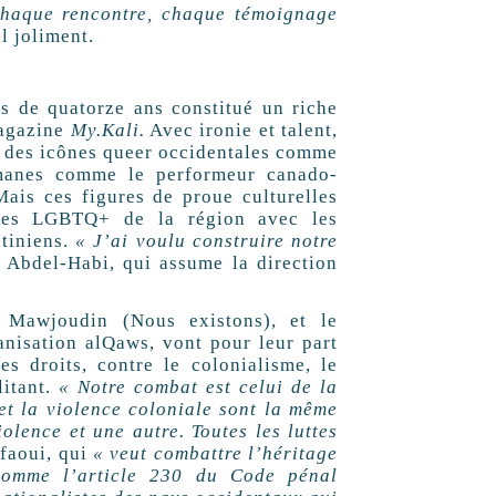
haque rencontre, chaque témoignage
l joliment.
 de quatorze ans constitué un riche
magazine
My.Kali.
Avec ironie et talent,
e des icônes queer occidentales comme
anes comme le performeur canado-
is ces figures de proue culturelles
 des
LGBTQ
+ de la région avec les
stiniens.
«
J’ai voulu construire notre
Abdel-Habi, qui assume la direction
f Mawjoudin (Nous existons), et le
anisation alQaws, vont pour leur part
es droits, contre le colonialisme, le
litant.
«
Notre combat est celui de la
 et la violence coloniale sont la même
olence et une autre. Toutes les luttes
faoui, qui
«
veut combattre l’héritage
 comme l’article 230 du Code pénal