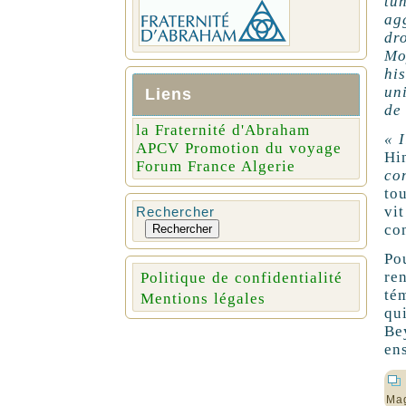
tu
ag
dro
Mo
hi
uni
Liens
de
la Fraternité d'Abraham
«
APCV Promotion du voyage
Hi
Forum France Algerie
co
to
vi
Rechercher
co
Rechercher
Po
re
Politique de confidentialité
té
Mentions légales
qu
Be
en
Ma