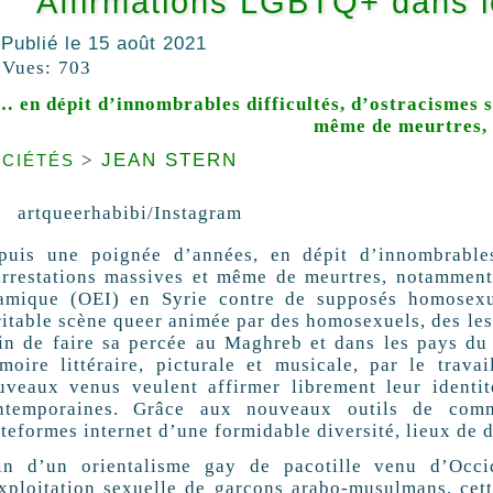
Affirmations LGBTQ+ dans 
Publié le
15 août 2021
Vues:
703
… en dépit d’innombrables difficultés, d’ostracismes 
même de meurtres,
>
JEAN STERN
OCIÉTÉS
artqueerhabibi/Instagram
puis une poignée d’années, en dépit d’innombrables 
arrestations massives et même de meurtres, notamment
lamique (
OEI
) en Syrie contre de supposés homosexu
ritable scène queer animée par des homosexuels, des le
ain de faire sa percée au Maghreb et dans les pays du
moire littéraire, picturale et musicale, par le travail
uveaux venus veulent affirmer librement leur identit
ntemporaines. Grâce aux nouveaux outils de commu
teformes internet d’une formidable diversité, lieux de 
in d’un orientalisme gay de pacotille venu d’Occi
exploitation sexuelle de garçons arabo-musulmans, cett