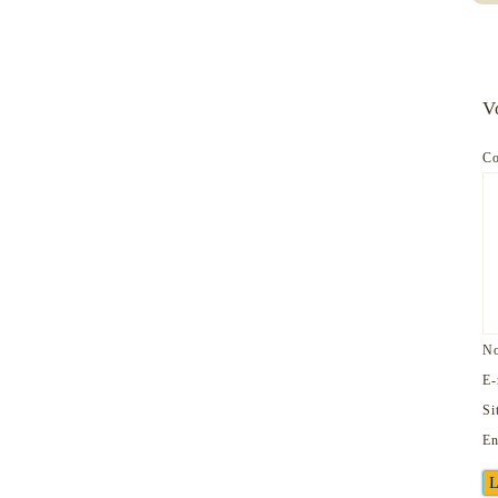
V
C
N
E-
Si
En