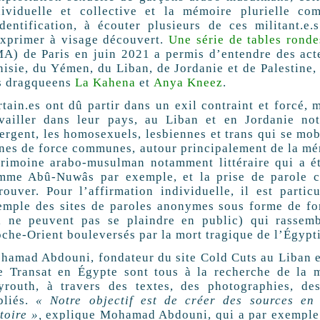
dividuelle et collective et la mémoire plurielle c
identification, à écouter plusieurs de ces militant.e
exprimer à visage découvert.
Une série de tables ronde
MA
) de Paris en juin 2021 a permis d’entendre des ac
nisie, du Yémen, du Liban, de Jordanie et de Palestine
s dragqueens
La Kahena
et
Anya Kneez
.
tain.es ont dû partir dans un exil contraint et forcé, 
availler dans leur pays, au Liban et en Jordanie 
ergent, les homosexuels, lesbiennes et trans qui se mob
gnes de force communes, autour principalement de la mém
trimoine arabo-musulman notamment littéraire qui a é
mme Abû-Nuwâs par exemple, et la prise de parole c
trouver. Pour l’affirmation individuelle, il est parti
mple des sites de paroles anonymes sous forme de forums, commeالعزاء
i ne peuvent pas se plaindre en public) qui rasse
oche-Orient bouleversés par la mort tragique de l’Égyp
hamad Abdouni, fondateur du site Cold Cuts au Liban e
te Transat en Égypte sont tous à la recherche de la 
yrouth, à travers des textes, des photographies, des
bliés.
«
Notre objectif est de créer des sources en
toire
»,
explique Mohamad Abdouni, qui a par exemple