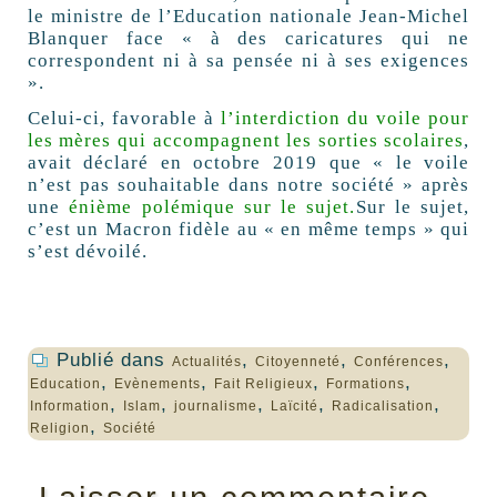
le ministre de l’Education nationale Jean-Michel
Blanquer face « à des caricatures qui ne
correspondent ni à sa pensée ni à ses exigences
».
Celui-ci, favorable à
l’interdiction du voile pour
les mères qui accompagnent les sorties scolaires
,
avait déclaré en octobre 2019 que « le voile
n’est pas souhaitable dans notre société » après
une
énième polémique sur le sujet.
Sur le sujet,
c’est un Macron fidèle au « en même temps » qui
s’est dévoilé.
Publié dans
,
,
,
Actualités
Citoyenneté
Conférences
,
,
,
,
Education
Evènements
Fait Religieux
Formations
,
,
,
,
,
Information
Islam
journalisme
Laïcité
Radicalisation
,
Religion
Société