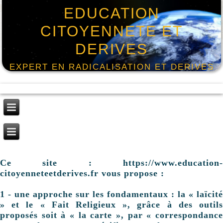
EDUCATION
CITOYENNETE ET
DERIVES
EXPERT EN RADICALISATION ET DERIVES
Ce site : https://www.education-
citoyenneteetderives.fr vous propose :
1 - une approche sur les fondamentaux : la « laïcité
» et le « Fait Religieux », grâce à des outils
proposés soit à « la carte », par « correspondance