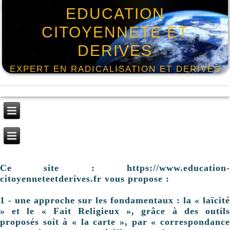
EDUCATION
CITOYENNETE ET
DERIVES
EXPERT EN RADICALISATION ET DERIVES
Ce site : https://www.education-
citoyenneteetderives.fr vous propose :
1 - une approche sur les fondamentaux : la « laïcité
» et le « Fait Religieux », grâce à des outils
proposés soit à « la carte », par « correspondance