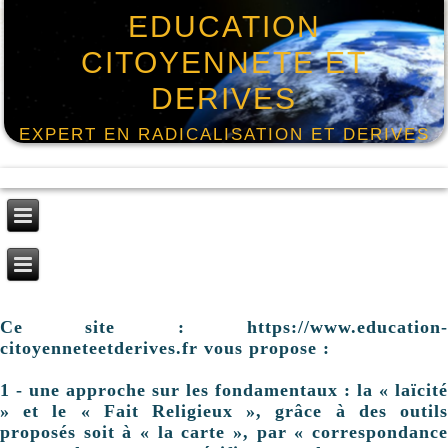
EDUCATION
CITOYENNETE ET
DERIVES
EXPERT EN RADICALISATION ET DERIVES
Ce site : https://www.education-
citoyenneteetderives.fr vous propose :
1 - une approche sur les fondamentaux : la « laïcité
» et le « Fait Religieux », grâce à des outils
proposés soit à « la carte », par « correspondance