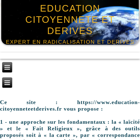
EDUCATION
CITOYENNETE ET
DERIVES
EXPERT EN RADICALISATION ET DERIVES
Ce site : https://www.education-
citoyenneteetderives.fr vous propose :
1 - une approche sur les fondamentaux : la « laïcité
» et le « Fait Religieux », grâce à des outils
proposés soit à « la carte », par « correspondance