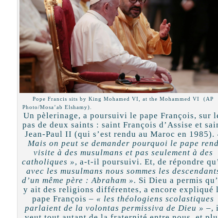
Pope Francis sits by King Mohamed VI, at the Mohammed VI (AP
Photo/Mosa’ab Elshamy)
Un pèlerinage, a poursuivi le pape François, sur l
pas de deux saints : saint François d’Assise et sai
Jean-Paul II (qui s’est rendu au Maroc en 1985).
Mais on peut se demander pourquoi le pape ren
visite à des musulmans et pas seulement à des
catholiques »
, a-t-il poursuivi. Et, de répondre qu
avec les musulmans nous sommes les descendant
d’un même père : Abraham ».
Si Dieu a permis qu’
y ait des religions différentes, a encore expliqué 
pape François –
« les théologiens scolastiques
parlaient de la volontas permissiva de Dieu »
–, 
veut tout autant de la fraternité entre nous, et pl