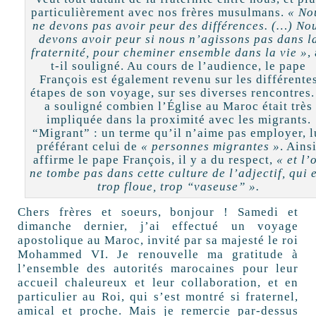
particulièrement avec nos frères musulmans.
« No
ne devons pas avoir peur des différences. (…) No
devons avoir peur si nous n’agissons pas dans l
fraternité, pour cheminer ensemble dans la vie »
,
t-il souligné. Au cours de l’audience, le pape
François est également revenu sur les différente
étapes de son voyage, sur ses diverses rencontres. 
a souligné combien l’Église au Maroc était très
impliquée dans la proximité avec les migrants.
“Migrant” : un terme qu’il n’aime pas employer, l
préférant celui de
« personnes migrantes »
. Ainsi
affirme le pape François, il y a du respect,
« et l’
ne tombe pas dans cette culture de l’adjectif, qui 
trop floue, trop “vaseuse” ».
Chers frères et soeurs, bonjour ! Samedi et
dimanche dernier, j’ai effectué un voyage
apostolique au Maroc, invité par sa majesté le roi
Mohammed VI. Je renouvelle ma gratitude à
l’ensemble des autorités marocaines pour leur
accueil chaleureux et leur collaboration, et en
particulier au Roi, qui s’est montré si fraternel,
amical et proche. Mais je remercie par-dessus