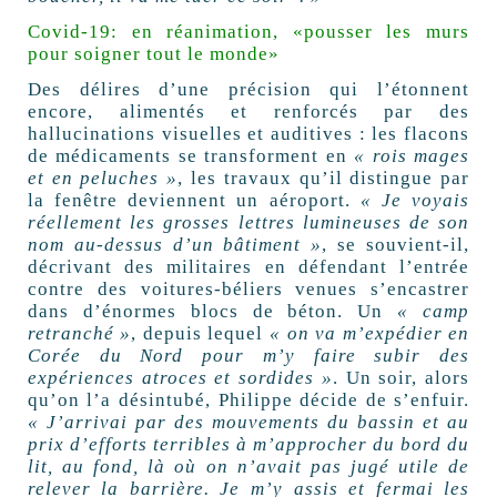
Covid-19: en réanimation, «pousser les murs
pour soigner tout le monde»
Des délires d’une précision qui l’étonnent
encore, alimentés et renforcés par des
hallucinations visuelles et auditives : les flacons
de médicaments se transforment en
« rois mages
et en peluches »
, les travaux qu’il distingue par
la fenêtre deviennent un aéroport.
« Je voyais
réellement les grosses lettres lumineuses de son
nom au-dessus d’un bâtiment »
, se souvient-il,
décrivant des militaires en défendant l’entrée
contre des voitures-béliers venues s’encastrer
dans d’énormes blocs de béton. Un
« camp
retranché »
, depuis lequel
« on va m’expédier en
Corée du Nord pour m’y faire subir des
expériences atroces et sordides »
. Un soir, alors
qu’on l’a désintubé, Philippe décide de s’enfuir.
« J’arrivai par des mouvements du bassin et au
prix d’efforts terribles à m’approcher du bord du
lit, au fond, là où on n’avait pas jugé utile de
relever la barrière. Je m’y assis et fermai les