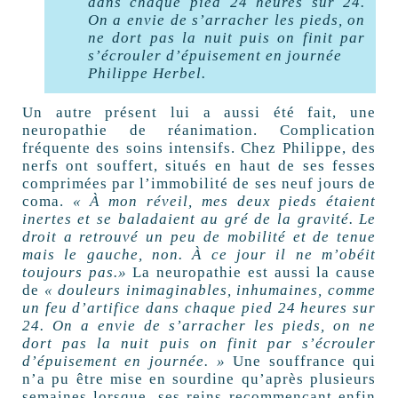
dans chaque pied 24 heures sur 24.
On a envie de s’arracher les pieds, on
ne dort pas la nuit puis on finit par
s’écrouler d’épuisement en journée
Philippe Herbel.
Un autre présent lui a aussi été fait, une
neuropathie de réanimation. Complication
fréquente des soins intensifs. Chez Philippe, des
nerfs ont souffert, situés en haut de ses fesses
comprimées par l’immobilité de ses neuf jours de
coma.
« À mon réveil, mes deux pieds étaient
inertes et se baladaient au gré de la gravité. Le
droit a retrouvé un peu de mobilité et de tenue
mais le gauche, non. À ce jour il ne m’obéit
toujours pas.»
La neuropathie est aussi la cause
de
« douleurs inimaginables, inhumaines, comme
un feu d’artifice dans chaque pied 24 heures sur
24. On a envie de s’arracher les pieds, on ne
dort pas la nuit puis on finit par s’écrouler
d’épuisement en journée. »
Une souffrance qui
n’a pu être mise en sourdine qu’après plusieurs
semaines lorsque, ses reins recommençant enfin