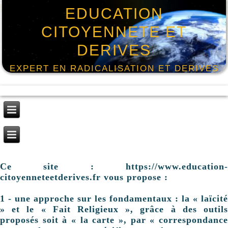
EDUCATION
CITOYENNETE ET
DERIVES
EXPERT EN RADICALISATION ET DERIVES
Ce site : https://www.education-
citoyenneteetderives.fr vous propose :
1 - une approche sur les fondamentaux : la « laïcité
» et le « Fait Religieux », grâce à des outils
proposés soit à « la carte », par « correspondance