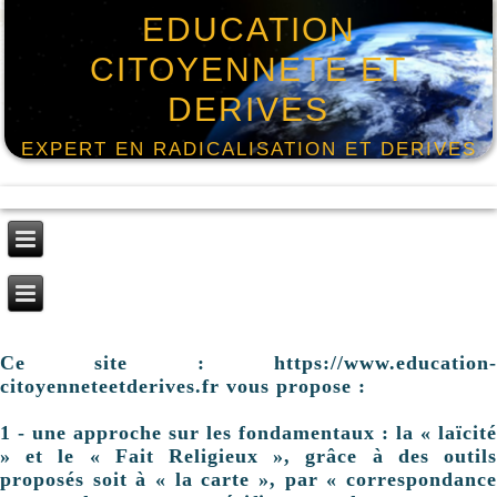
EDUCATION
CITOYENNETE ET
DERIVES
EXPERT EN RADICALISATION ET DERIVES
Ce site : https://www.education-
citoyenneteetderives.fr vous propose :
1 - une approche sur les fondamentaux : la « laïcité
» et le « Fait Religieux », grâce à des outils
proposés soit à « la carte », par « correspondance