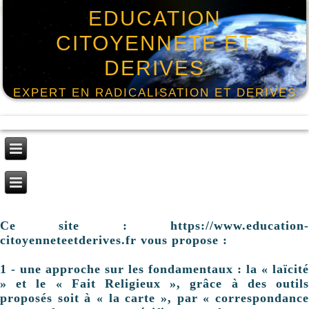
EDUCATION
CITOYENNETE ET
DERIVES
EXPERT EN RADICALISATION ET DERIVES
Ce site : https://www.education-
citoyenneteetderives.fr vous propose :
1 - une approche sur les fondamentaux : la « laïcité
» et le « Fait Religieux », grâce à des outils
proposés soit à « la carte », par « correspondance