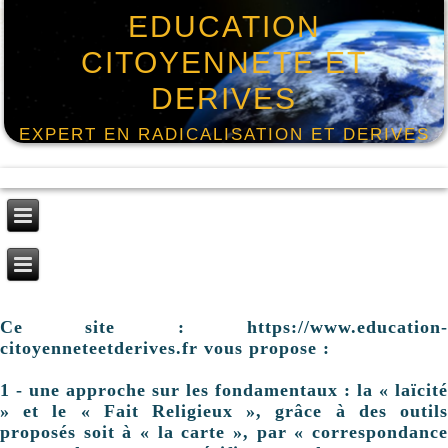
EDUCATION
CITOYENNETE ET
DERIVES
EXPERT EN RADICALISATION ET DERIVES
Ce site : https://www.education-
citoyenneteetderives.fr vous propose :
1 - une approche sur les fondamentaux : la « laïcité
» et le « Fait Religieux », grâce à des outils
proposés soit à « la carte », par « correspondance