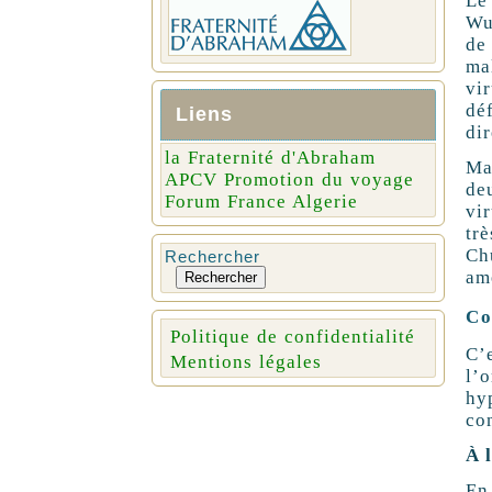
Le
Wu
de 
ma
vi
dé
Liens
di
la Fraternité d'Abraham
Mai
APCV Promotion du voyage
de
Forum France Algerie
vi
tr
Ch
Rechercher
am
Rechercher
Co
Politique de confidentialité
C’
Mentions légales
l’
hy
co
À 
En