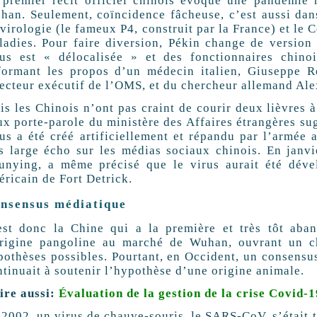
 premier récit officiel chinois évoque une pandémie
han. Seulement, coïncidence fâcheuse, c’est aussi dans 
virologie (le fameux P4, construit par la France) et le 
ladies. Pour faire diversion, Pékin change de version 
rus est « délocalisée » et des fonctionnaires chino
formant les propos d’un médecin italien, Giuseppe 
recteur exécutif de l’OMS, et du chercheur allemand Al
s les Chinois n’ont pas craint de courir deux lièvres à 
ux porte-parole du ministère des Affaires étrangères su
rus a été créé artificiellement et répandu par l’armée 
ès large écho sur les médias sociaux chinois. En janv
unying, a même précisé que le virus aurait été dével
éricain de Fort Detrick.
nsensus médiatique
est donc la Chine qui a la première et très tôt aban
origine pangoline au marché de Wuhan, ouvrant un ch
pothèses possibles. Pourtant, en Occident, un consensus
ntinuait à soutenir l’hypothèse d’une origine animale.
lire aussi:
Évaluation de la gestion de la crise Covid-
 2002, un virus de chauve-souris, le SARS-CoV, s’était t