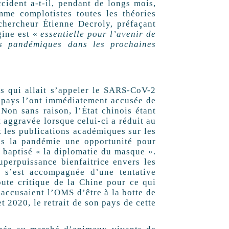
cident a-t-il, pendant de longs mois,
omme complotistes toutes les théories
chercheur Étienne Decroly, préfaçant
gine est «
essentielle pour l’avenir de
ues pandémiques dans les prochaines
us qui allait s’appeler le SARS-CoV-2
 pays l’ont immédiatement accusée de
 Non sans raison, l’État chinois étant
 aggravée lorsque celui-ci a réduit au
nt les publications académiques sur les
ns la pandémie une opportunité pour
é baptisé « la diplomatie du masque ».
perpuissance bienfaitrice envers les
e s’est accompagnée d’une tentative
oute critique de la Chine pour ce qui
 accusaient l’OMS d’être à la botte de
t 2020, le retrait de son pays de cette