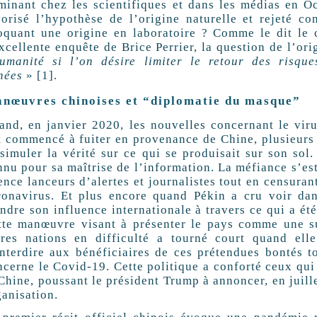
minant chez les scientifiques et dans les médias en Oc
vorisé l’hypothèse de l’origine naturelle et rejeté c
oquant une origine en laboratoire ? Comme le dit le 
xcellente enquête de Brice Perrier, la question de l’ori
humanité si l’on désire limiter le retour des risq
nées
» [1].
nœuvres chinoises et “diplomatie du masque”
and, en janvier 2020, les nouvelles concernant le vir
t commencé à fuiter en provenance de Chine, plusieurs
ssimuler la vérité sur ce qui se produisait sur son sol.
nnu pour sa maîtrise de l’information. La méfiance s’est
ence lanceurs d’alertes et journalistes tout en censura
ronavirus. Et plus encore quand Pékin a cru voir da
endre son influence internationale à travers ce qui a ét
tte manœuvre visant à présenter le pays comme une su
tres nations en difficulté a tourné court quand ell
interdire aux bénéficiaires de ces prétendues bontés t
ncerne le Covid-19. Cette politique a conforté ceux qui
Chine, poussant le président Trump à annoncer, en juille
ganisation.