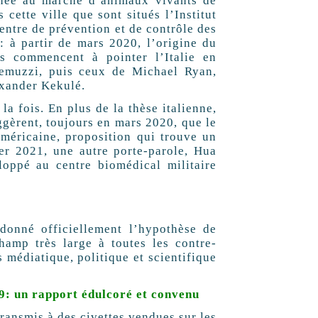
 née au marché d’animaux vivants de
cette ville que sont situés l’Institut
Centre de prévention et de contrôle des
: à partir de mars 2020, l’origine du
is commencent à pointer l’Italie en
Remuzzi, puis ceux de Michael Ryan,
exander Kekulé.
la fois. En plus de la thèse italienne,
ggèrent, toujours en mars 2020, que le
américaine, proposition qui trouve un
ier 2021, une autre porte-parole, Hua
oppé au centre biomédical militaire
donné officiellement l’hypothèse de
amp très large à toutes les contre-
 médiatique, politique et scientifique
19: un rapport édulcoré et convenu
ransmis à des civettes vendues sur les