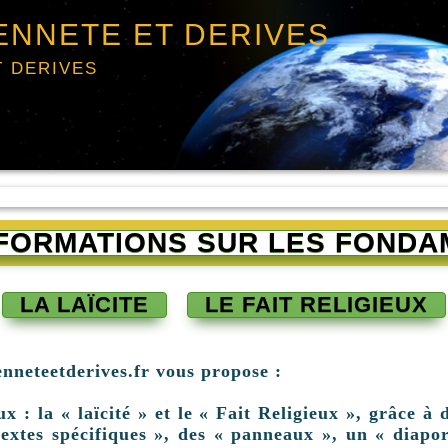
ENNETE ET DERIVES
T DERIVES
INFORMATIONS SUR LES FONDA
LA LAÏCITE
LE FAIT RELIGIEUX
enneteetderives.fr vous propose :
: la « laïcité » et le « Fait Religieux », grâce à d
extes spécifiques », des « panneaux », un « diapor