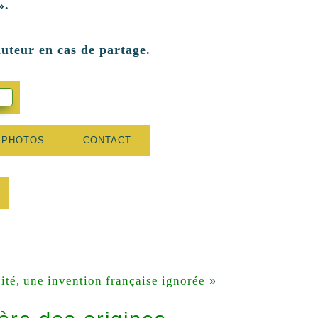
».
auteur en cas de partage.
 PHOTOS
CONTACT
»
cité, une invention française ignorée