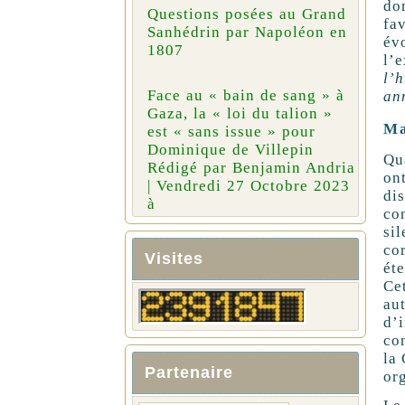
do
Questions posées au Grand
fa
Sanhédrin par Napoléon en
év
1807
l’e
l’
Face au « bain de sang » à
an
Gaza, la « loi du talion »
Ma
est « sans issue » pour
Dominique de Villepin
Qu
Rédigé par Benjamin Andria
on
| Vendredi 27 Octobre 2023
di
à
co
sil
co
Visites
ét
Ce
au
d’
co
la 
Partenaire
or