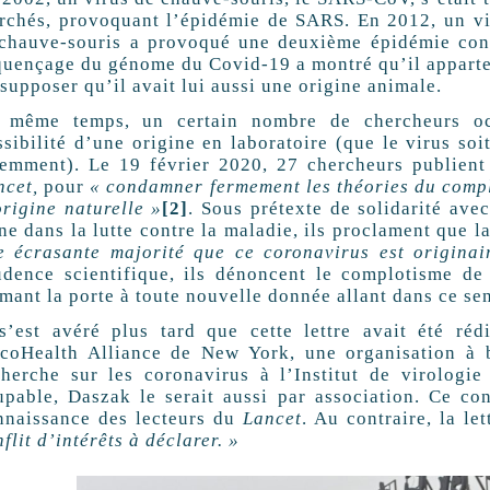
rchés, provoquant l’épidémie de SARS. En 2012, un vi
 chauve-souris a provoqué une deuxième épidémie co
quençage du génome du Covid-19 a montré qu’il appartena
supposer qu’il avait lui aussi une origine animale.
 même temps, un certain nombre de chercheurs oc
ssibilité d’une origine en laboratoire (que le virus so
iemment). Le 19 février 2020, 27 chercheurs publient
ncet,
pour
« condamner fermement les théories du compl
origine naturelle »
[2]
. Sous prétexte de solidarité ave
gne dans la lutte contre la maladie, ils proclament que
e écrasante majorité que ce coronavirus est originai
udence scientifique, ils dénoncent le complotisme de l
mant la porte à toute nouvelle donnée allant dans ce sen
 s’est avéré plus tard que cette lettre avait été ré
EcoHealth Alliance de New York, une organisation à b
cherche sur les coronavirus à l’Institut de virologie
upable, Daszak le serait aussi par association. Ce conf
nnaissance des lecteurs du
Lancet
. Au contraire, la le
flit d’intérêts à déclarer. »