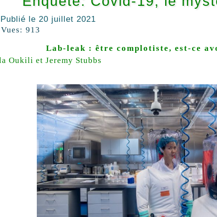
Enquête: Covid-19, le myst
Publié le
20 juillet 2021
Vues:
913
Lab-leak : être complotiste, est-ce av
la Oukili et Jeremy Stubbs