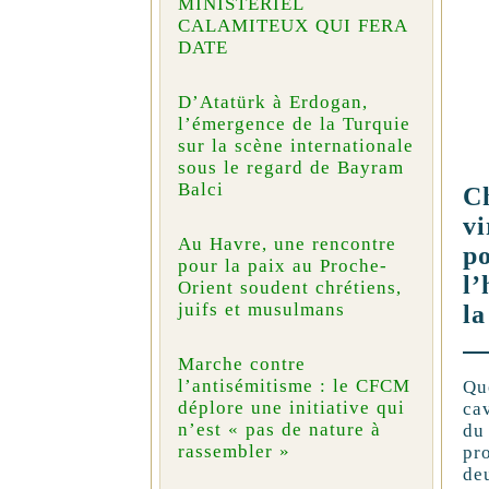
MINISTÉRIEL
CALAMITEUX QUI FERA
DATE
D’Atatürk à Erdogan,
l’émergence de la Turquie
sur la scène internationale
sous le regard de Bayram
Balci
Ch
vi
Au Havre, une rencontre
p
pour la paix au Proche-
l’
Orient soudent chrétiens,
juifs et musulmans
la
Marche contre
l’antisémitisme : le CFCM
Que
déplore une initiative qui
ca
n’est « pas de nature à
du
rassembler »
pr
de