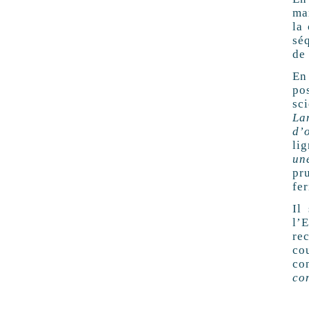
ma
la
sé
de 
En
po
sc
La
d’
li
un
pr
fer
Il
l’
re
co
co
con