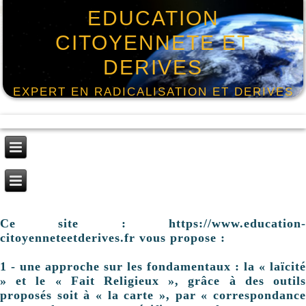
EDUCATION
CITOYENNETE ET
DERIVES
EXPERT EN RADICALISATION ET DERIVES
Ce site : https://www.education-
citoyenneteetderives.fr vous propose :
1 - une approche sur les fondamentaux : la « laïcité
» et le « Fait Religieux », grâce à des outils
proposés soit à « la carte », par « correspondance