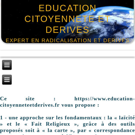
EDUCATION
CITOYENNETE ET
DERIVES
EXPERT EN RADICALISATION ET DERIVES
Ce site : https://www.education-
citoyenneteetderives.fr vous propose :
1 - une approche sur les fondamentaux : la « laïcité
» et le « Fait Religieux », grâce à des outils
proposés soit à « la carte », par « correspondance