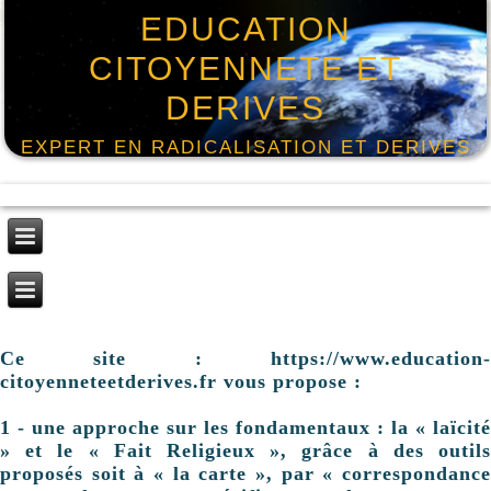
EDUCATION
CITOYENNETE ET
DERIVES
EXPERT EN RADICALISATION ET DERIVES
Ce site : https://www.education-
citoyenneteetderives.fr vous propose :
1 - une approche sur les fondamentaux : la « laïcité
» et le « Fait Religieux », grâce à des outils
proposés soit à « la carte », par « correspondance