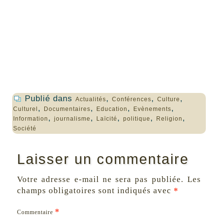
Publié dans
,
,
,
Actualités
Conférences
Culture
,
,
,
,
Culturel
Documentaires
Education
Evènements
,
,
,
,
,
Information
journalisme
Laïcité
politique
Religion
Société
Laisser un commentaire
Votre adresse e-mail ne sera pas publiée.
Les
champs obligatoires sont indiqués avec
*
*
Commentaire