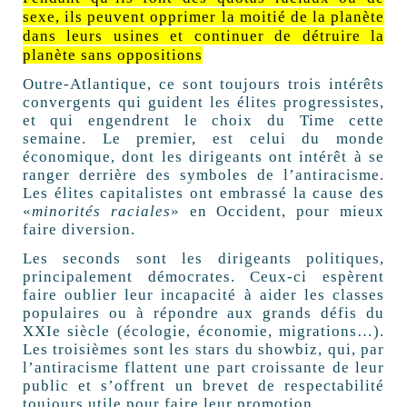
sexe, ils peuvent opprimer la moitié de la planète
dans leurs usines et continuer de détruire la
planète sans oppositions
Outre-Atlantique, ce sont toujours trois intérêts
convergents qui guident les élites progressistes,
et qui engendrent le choix du Time cette
semaine. Le premier, est celui du monde
économique, dont les dirigeants ont intérêt à se
ranger derrière des symboles de l’antiracisme.
Les élites capitalistes ont embrassé la cause des
«
minorités raciales
» en Occident, pour mieux
faire diversion.
Les seconds sont les dirigeants politiques,
principalement démocrates. Ceux-ci espèrent
faire oublier leur incapacité à aider les classes
populaires ou à répondre aux grands défis du
XXIe siècle (écologie, économie, migrations…).
Les troisièmes sont les stars du showbiz, qui, par
l’antiracisme flattent une part croissante de leur
public et s’offrent un brevet de respectabilité
toujours utile pour faire leur promotion.