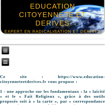
EDUCATION
CITOYENNETE ET
DERIVES
EXPERT EN RADICALISATION ET DERIVES
Ce site : https://www.education-
citoyenneteetderives.fr vous propose :
1 - une approche sur les fondamentaux : la « laïcité
» et le « Fait Religieux », grâce à des outils
proposés soit à « la carte », par « correspondance