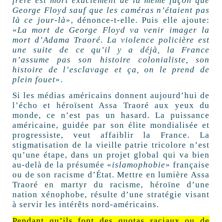
frère est mort exactement de la même façon que
George Floyd sauf que les caméras n’étaient pas
là ce jour-là
», dénonce-t-elle. Puis elle ajoute:
«
La mort de George Floyd va venir imager la
mort d’Adama Traoré. La violence policière est
une suite de ce qu’il y a déjà, la France
n’assume pas son histoire colonialiste, son
histoire de l’esclavage et ça, on le prend de
plein fouet
».
Si les médias américains donnent aujourd’hui de
l’écho et héroïsent Assa Traoré aux yeux du
monde, ce n’est pas un hasard. La puissance
américaine, guidée par son élite mondialisée et
progressiste, veut affaiblir la France. La
stigmatisation de la vieille patrie tricolore n’est
qu’une étape, dans un projet global qui va bien
au-delà de la présumée «
islamophobie
» française
ou de son racisme d’État. Mettre en lumière Assa
Traoré en martyr du racisme, héroïne d’une
nation xénophobe, résulte d’une stratégie visant
à servir les intérêts nord-américains.
Pendant qu’ils font des quotas raciaux ou de