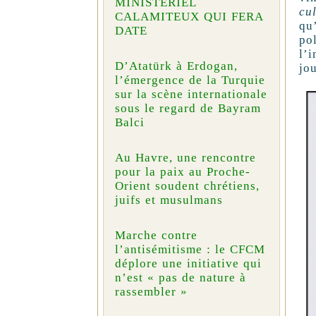
MINISTÉRIEL
cu
CALAMITEUX QUI FERA
qu
DATE
po
l’
D’Atatürk à Erdogan,
jo
l’émergence de la Turquie
sur la scène internationale
sous le regard de Bayram
Balci
Au Havre, une rencontre
pour la paix au Proche-
Orient soudent chrétiens,
juifs et musulmans
Marche contre
l’antisémitisme : le CFCM
déplore une initiative qui
n’est « pas de nature à
rassembler »