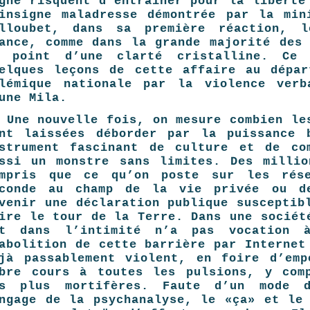
gne risquent d’entraîner pour la liberté
insigne maladresse démontrée par la min
elloubet, dans sa première réaction, 
ance, comme dans la grande majorité des
e point d’une clarté cristalline. Ce
elques leçons de cette affaire au dépar
lémique nationale par la violence verb
une Mila.
 Une nouvelle fois, on mesure combien le
nt laissées déborder par la puissance 
strument fascinant de culture et de co
ssi un monstre sans limites. Des millio
ompris que ce qu’on poste sur les rés
econde au champ de la vie privée ou d
venir une déclaration publique susceptib
ire le tour de la Terre. Dans une sociét
it dans l’intimité n’a pas vocation à
abolition de cette barrière par Internet
jà passablement violent, en foire d’emp
bre cours à toutes les pulsions, y comp
es plus mortifères. Faute d’un mode d
ngage de la ­psychanalyse, le «ça» et le