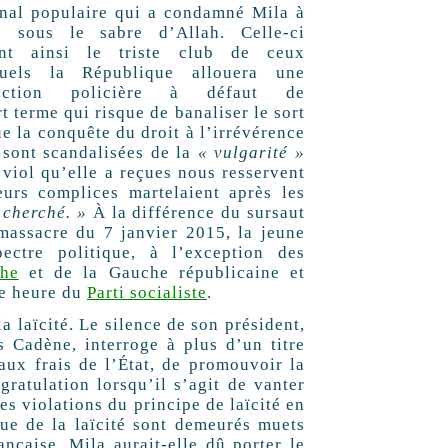
unal populaire qui a condamné Mila à
e sous le sabre d’Allah. Celle-ci
int ainsi le triste club de ceux
uels la République allouera une
tection policière à défaut de
t terme qui risque de banaliser le sort
ue la conquête du droit à l’irrévérence
 sont scandalisées de la
« vulgarité »
viol qu’elle a reçues nous resservent
urs complices martelaient après les
 cherché. »
À la différence du sursaut
massacre du 7 janvier 2015, la jeune
ctre politique, à l’exception des
che
et de la Gauche républicaine et
me heure du
Parti socialiste
.
a laïcité. Le silence de son président,
s Cadène, interroge à plus d’un titre
aux frais de l’État, de promouvoir la
gratulation lorsqu’il s’agit de vanter
les violations du principe de laïcité en
ue de la laïcité sont demeurés muets
nçaise. Mila aurait-elle dû porter le