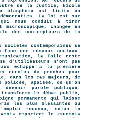
 d’expression. Au rebours de
istre de la Justice, Nicole
le blasphème est licite en
 démocraties. La loi est sur
 qui nous conduit à tirer
t microscopique, changée en
ale des contempteurs de la
s sociétés contemporaines se
biface des réseaux sociaux.
mmunication, la Toile reste
ns d’utilisateurs n’ont pas
eaux échappe à la première
es cercles de proches pour
le, dans les cas majeurs, de
é policée, apaisée, ce qu’on
 devenir parole publique.
 transforme le débat public,
oigne permanente qui laisse
ris les plus ­blessantes ou
’emploi reconnu, selon le
 «moi» emportent le «surmoi»