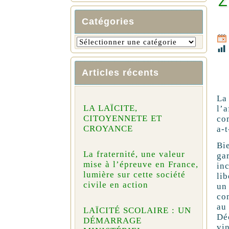
Z
Catégories
Articles récents
La
LA LAÏCITE,
l’a
CITOYENNETE ET
co
CROYANCE
a-t
Bie
La fraternité, une valeur
ga
mise à l’épreuve en France,
in
lumière sur cette société
li
civile en action
un
com
au
LAÏCITÉ SCOLAIRE : UN
Dé
DÉMARRAGE
vi