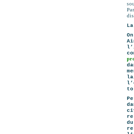
so
Pa
di
La
On
Ai
l’
c
pr
da
me
l
l
t
Pe
da
ci
re
du
re