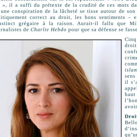
l »
, il a suffi du prétexte de la crudité de ces mots 
’une conspiration de la lâcheté se tisse autour de son
litiquement correct au droit, les bons sentiments – 
instinct grégaire à la raison. Aurait-il fallu que 
urnalistes de
Charlie Hebdo
pour que sa défense se fasse
Cinq
droi
conf
crim
com
islam
sens
il s
appe
haut 
l’ho
avoir
Droi
Bell
d’in
qu’u