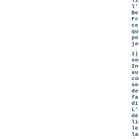
li
l’
B
Fr
c
qu
po
je
1)
so
In
au
c
s
de
fa
d
L’
dé
li
l
la