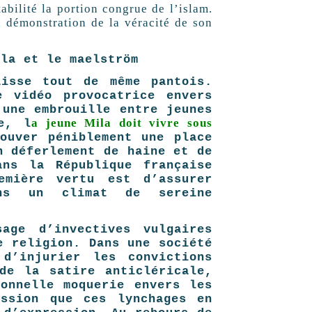
abilité la portion congrue de l’islam.
a démonstration de la véracité de son
ila et le maelström
isse tout de même pantois.
 vidéo provocatrice envers
’une embrouille entre jeunes
a jeune Mila doit vivre sous
e, l
ouver péniblement une place
n déferlement de haine et de
ns la République française
emière vertu est d’assurer
ans un climat de sereine
age d’invectives vulgaires
e religion. Dans une société
d’injurier les convictions
de la satire anticléricale,
ionnelle moquerie envers les
ession que ces lynchages en