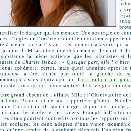
trib
vivr
rejo
auxq
pro
traliser le danger qui les menace. Une stratégie de cour
ces réfugiés de l’intérieur dont le quotidien rappelle q
ste à mener face à l’islam. Les nombreuses voix qui se
s propos de Mila autant que des menaces de mort et de 
 substance la même antienne que les islamistes et le
tentats de
Charlie Hebdo
:
« Quelque part, elle l’a bien
tional éphémère, certes, mais quasi unanime après le 
utubeuse a été lâchée par toute la gauche du spe
mmuniqués sans équivoque du
Parti radical de gau
cialiste, ainsi qu’un timide soutien de la vingt-cinquiè
utre grand absent de l’affaire Mila : l’Observatoire de l
an-Louis Bianco
, et de son rapporteur général, Nicola
rsque l’on sait qu’ils sont chargés depuis des années, 
ïcité dans les écoles et les lycées. Prompts à l’autocon
 résultats pourtant contredits par tous les rapports sur 
lieu scolaire, les deux adeptes d’une vision œcuméniq
ors qu’une affaire de blasphème déchirait l’opinion fra