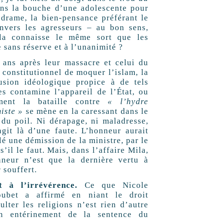
dans la bouche d’une adolescente pour
 drame, la bien-pensance préférant le
envers les agresseurs – au bon sens,
Mila connaisse le même sort que les
 sans réserve et à l’unanimité ?
 ans après leur massacre et celui du
t constitutionnel de moquer l’islam, la
usion idéologique propice à de tels
es contamine l’appareil de l’État, ou
ment la bataille contre
« l’hydre
iste »
se mène en la caressant dans le
 du poil. Ni dérapage, ni maladresse,
’agit là d’une faute. L’honneur aurait
lé une démission de la ministre, par le
s’il le faut. Mais, dans l’affaire Mila,
nneur n’est que la dernière vertu à
 souffert.
t à l’irrévérence.
Ce que Nicole
oubet a affirmé en niant le droit
sulter les religions n’est rien d’autre
n entérinement de la sentence du