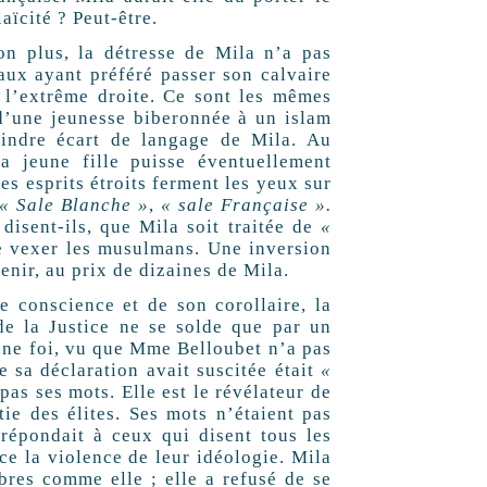
aïcité ? Peut-être.
n plus, la détresse de Mila n’a pas
aux ayant préféré passer son calvaire
 l’extrême droite. Ce sont les mêmes
 d’une jeunesse biberonnée à un islam
moindre écart de langage de Mila. Au
 jeune fille puisse éventuellement
s esprits étroits ferment les yeux sur
« Sale Blanche »
,
« sale Française ».
disent-ils, que Mila soit traitée de
«
e vexer les musulmans. Une inversion
enir, au prix de dizaines de Mila.
e conscience et de son corollaire, la
 de la Justice ne se solde que par un
onne foi, vu que Mme Belloubet n’a pas
e sa déclaration avait suscitée était
«
pas ses mots. Elle est le révélateur de
ie des élites. Ses mots n’étaient pas
 répondait à ceux qui disent tous les
ce la violence de leur idéologie. Mila
bres comme elle ; elle a refusé de se