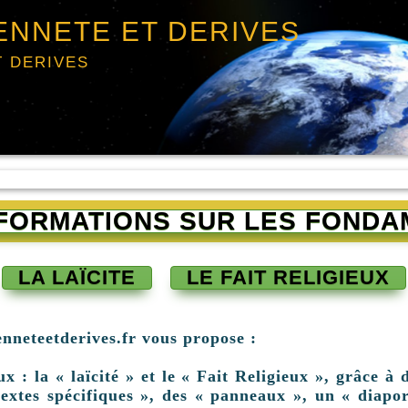
ENNETE ET DERIVES
T DERIVES
INFORMATIONS SUR LES FONDA
LA LAÏCITE
LE FAIT RELIGIEUX
enneteetderives.fr vous propose :
: la « laïcité » et le « Fait Religieux », grâce à d
extes spécifiques », des « panneaux », un « diapor