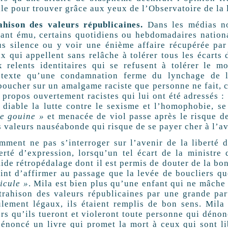
le pour trouver grâce aux yeux de l’Observatoire de la l
ahison des valeurs républicaines.
Dans les médias no
tant ému, certains quotidiens ou hebdomadaires nation
us silence ou y voir une énième affaire récupérée par
ix qui appellent sans relâche à tolérer tous les écarts
x relents identitaires qui se refusent à tolérer le 
étexte qu’une condamnation ferme du lynchage de la
boucher sur un amalgame raciste que personne ne fait, ce
s propos ouvertement racistes qui lui ont été adressés :
 diable la lutte contre le sexisme et l’homophobie, se 
le gouine »
et menacée de viol passe après le risque d
s valeurs nauséabonde qui risque de se payer cher à l’av
mment ne pas s’interroger sur l’avenir de la liberté d
berté d’expression, lorsqu’un tel écart de la ministre
mide rétropédalage dont il est permis de douter de la b
aint d’affirmer au passage que la levée de boucliers qu
icule »
. Mila est bien plus qu’une enfant qui ne mâche 
 trahison des valeurs républicaines par une grande part
ulement légaux, ils étaient remplis de bon sens. Mila
urs qu’ils tueront et violeront toute personne qui dénon
dénoncé un livre qui promet la mort à ceux qui sont li