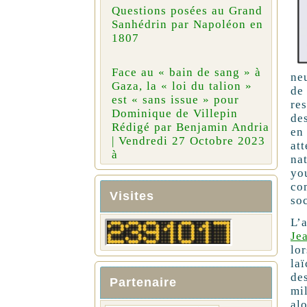
Questions posées au Grand
Sanhédrin par Napoléon en
1807
Face au « bain de sang » à
neu
Gaza, la « loi du talion »
de 
est « sans issue » pour
re
Dominique de Villepin
de
Rédigé par Benjamin Andria
en
| Vendredi 27 Octobre 2023
at
à
na
yo
co
Visites
so
L’a
Je
lo
la
des
Partenaire
mi
al