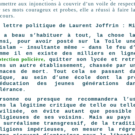
umettre aux injonctions à couvrir d’un voile de respect
r ses mots courageux et probes, elle a réussi à faire l
scours.
 lettre politique de Laurent Joffrin : M
 a beau s’habituer à tout, la chose la
nsi, pour avoir posté sur la Toile une
islam – insultante même – dans le feu d
omme il en existe des milliers en lign
otection policière,
quitter son lycée et retr
ns un ­autre établissement, chassée par u
naces de mort. Tout cela se passant da
aïque, au sein d’une école dont la pr
’éducation des jeunes générations d
olérance.
rsonne ou presque ne recommandera l’us
ns la légitime critique de telle ou tell
vilisée, on évite autant que possible 
ligieuses de ses voisins. Mais au pays 
 surréalisme transgressif, de la tradit
ligions impérieuses, on mesure la régr