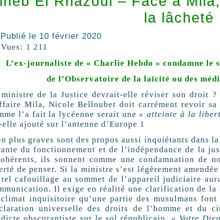
ineb El Rhazoui – Face à Mila,
la lâcheté
Publié le
10 février 2020
Vues:
1 211
L’ex-journaliste de « Charlie Hebdo » condamne le s
de l’Observatoire de la laïcité ou des médi
 ministre de la Justice devrait-elle réviser son droit 
ffaire Mila, Nicole Belloubet doit carrément revoir sa 
mme l’a fait la lycéenne serait une
« atteinte à la libe
-elle ajouté sur l’antenne d’Europe 1
n plus graves sont des propos aussi inquiétants dans la
rante du fonctionnement et de l’indépendance de la just
cohérents, ils sonnent comme une condamnation de not
berté de penser. Si la ministre s’est légèrement amendé
 tel cafouillage au sommet de l’appareil judiciaire aur
munication. Il exige en réalité une clarification de la
 climat inquisitoire qu’une partie des musulmans fon
claration universelle des droits de l’homme et du ci
ndicte obscurantiste sur le sol républicain.
« Votre Dieu