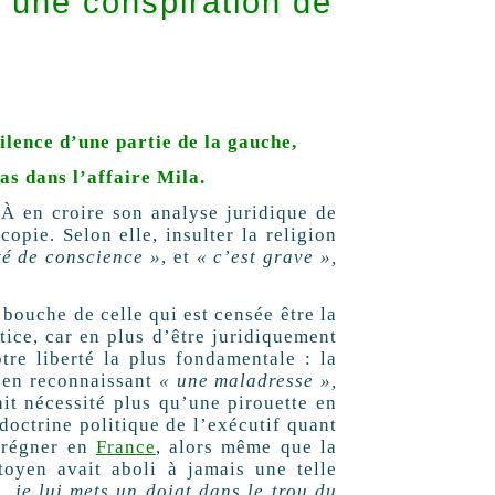
 une conspiration de
ilence d’une partie de la gauche,
as dans l’affaire Mila.
? À en croire son analyse juridique de
copie. Selon elle, insulter la religion
rté de conscience »
, et
« c’est grave »,
 bouche de celle qui est censée être la
ice, car en plus d’être juridiquement
re liberté la plus fondamentale : la
e en reconnaissant
« une maladresse »,
ait nécessité plus qu’une pirouette en
 doctrine politique de l’exécutif quant
t régner en
France
, alors même que la
toyen avait aboli à jamais une telle
, je lui mets un doigt dans le trou du