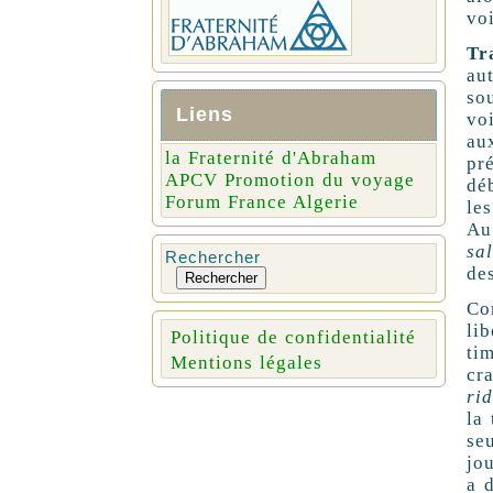
voi
Tr
au
so
Liens
vo
au
la Fraternité d'Abraham
pr
APCV Promotion du voyage
dé
Forum France Algerie
le
Au
sa
Rechercher
de
Rechercher
Co
li
Politique de confidentialité
ti
Mentions légales
cr
rid
la
se
jo
a 