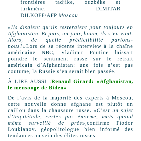
frontières tadjike, ouzbéke et
turkméne.
DIMITAR
DILKOFF/AFP
Moscou
«Ils disaient qu’ils resteraient pour toujours en
Afghanistan. Et puis, un jour, boum, ils s’en vont.
Alors, de quelle prédictibilité parlons-
nous?»
Lors de sa récente interview à la chaîne
américaine NBC, Vladimir Poutine laissait
poindre le sentiment russe sur le retrait
américain d’Afghanistan: une fois n’est pas
coutume, la Russie s’en serait bien passée.
À LIRE AUSSI :
Renaud Girard: «Afghanistan,
le mensonge de Biden»
De l’avis de la majorité des experts à Moscou,
cette nouvelle donne afghane est plutôt un
caillou dans la chaussure russe.
«C’est un sujet
d’inquiétude, certes pas énorme, mais quand
même surveillé de près»,
confirme Fiodor
Loukianov, géopolitologue bien informé des
tendances au sein des élites russes.