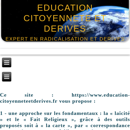
EDUCATION
CITOYENNETE ET
DERIVES
EXPERT EN RADICALISATION ET DERIVES
Ce site : https://www.education-
citoyenneteetderives.fr vous propose :
1 - une approche sur les fondamentaux : la « laïcité
» et le « Fait Religieux », grâce à des outils
proposés soit à « la carte », par « correspondance