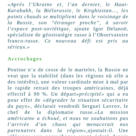
«Après l’Ukraine et, l’an dernier, le Haut-
Karabakh, la Biélorussie, le Kirghizstan…, les
points chauds se multiplient dans le voisinage de
la Russie, son “étranger proche”, à savoir
l’espace post-soviétique,
ajoute Igor Delanoë,
spécialiste de géostratégie russe à l’Observatoire
franco-russe.
Ce nouveau défi est pris au
sérieux.»
Accrochages
Poutine n’a de cesse de le marteler, la Russie ne
veut que la stabilité (dans les régions où elle a
des intérêts), une valeur cardinale mise à mal par
le rapide retrait des troupes américaines, déjà
effectif à 90 %. Un départ
«précipité»
qui a eu
pour effet de
«dégrader la situation sécuritaire
du pays»,
déclarait vendredi Sergueï Lavrov, le
chef de la diplomatie russe.
«La mission
américaine a échoué, et nous ne souhaitons pas
l’arrivée d’un chaos qui menacerait nos
partenaires dans la région»,
ajoutait-il. Une