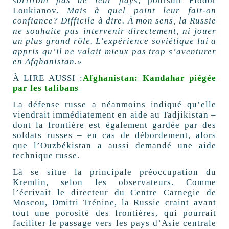
sortiront pas de leur pays
, poursuit Fiodor
Loukianov.
Mais à quel point leur fait-on
confiance? Difficile à dire. À mon sens, la Russie
ne souhaite pas intervenir directement, ni jouer
un plus grand rôle. L’expérience soviétique lui a
appris qu’il ne valait mieux pas trop s’aventurer
en Afghanistan.»
À LIRE AUSSI :
Afghanistan: Kandahar piégée
par les talibans
La défense russe a néanmoins indiqué qu’elle
viendrait immédiatement en aide au Tadjikistan –
dont la frontière est également gardée par des
soldats russes – en cas de débordement, alors
que l’Ouzbékistan a aussi demandé une aide
technique russe.
Là se situe la principale préoccupation du
Kremlin, selon les observateurs. Comme
l’écrivait le directeur du Centre Carnegie de
Moscou, Dmitri Trénine, la Russie craint avant
tout une porosité des frontières, qui pourrait
faciliter le passage vers les pays d’Asie centrale