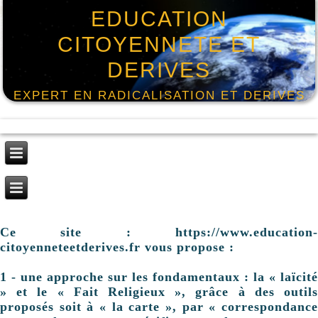
EDUCATION
CITOYENNETE ET
DERIVES
EXPERT EN RADICALISATION ET DERIVES
Ce site : https://www.education-
citoyenneteetderives.fr vous propose :
1 - une approche sur les fondamentaux : la « laïcité
» et le « Fait Religieux », grâce à des outils
proposés soit à « la carte », par « correspondance