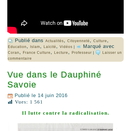
Publié dans
,
,
,
Actualités
Citoyenneté
Culture
,
,
,
Marqué avec
Education
Islam
Laïcité
Vidéos
|
,
,
,
Coran
France Culture
Lecture
Professeur
|
Laisser un
commentaire
Vue dans le Dauphiné
Savoie
Publié le
14 juin 2016
Vues:
1 561
Il lutte contre la radicalisation.