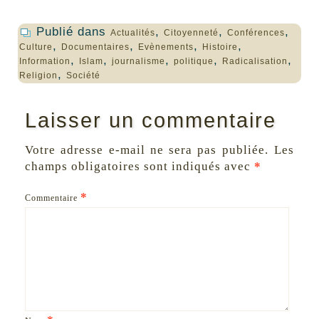
Publié dans
,
,
,
Actualités
Citoyenneté
Conférences
,
,
,
,
Culture
Documentaires
Evènements
Histoire
,
,
,
,
,
Information
Islam
journalisme
politique
Radicalisation
,
Religion
Société
Laisser un commentaire
Votre adresse e-mail ne sera pas publiée.
Les
champs obligatoires sont indiqués avec
*
*
Commentaire