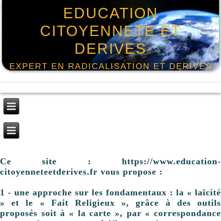
EDUCATION
CITOYENNETE ET
DERIVES
EXPERT EN RADICALISATION ET DERIVES
Ce site : https://www.education-
citoyenneteetderives.fr vous propose :
1 - une approche sur les fondamentaux : la « laïcité
» et le « Fait Religieux », grâce à des outils
proposés soit à « la carte », par « correspondance